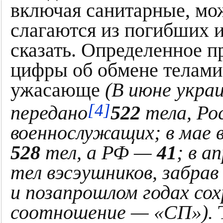
включая санитарные, мож
слагаются из погибших и
сказать. Определенное п
цифры об обмене телами
ужасающе
(В июне укра
[4]
передано
522
тела, Ро
военнослужащих; в мае в
528
тел, а РФ —
41
; в а
тел вэсэушников, забра
и позапрошлом годах со
соотношение — «СП»).