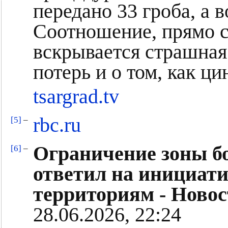
передано 33 гроба, а 
Соотношение, прямо ск
вскрывается страшная
потерь и о том, как ц
tsargrad.tv
rbc.ru
[5]
–
Ограничение зоны б
[6]
–
ответил на инициат
территориям - Новос
28.06.2026, 22:24