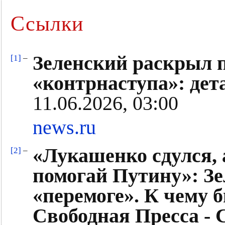
Ссылки
Зеленский раскрыл п
[1]
–
«контрнаступа»: дет
11.06.2026, 03:00
news.ru
«Лукашенко сдулся, а
[2]
–
помогай Путину»: Зе
«перемоге». К чему б
Свободная Пресса -