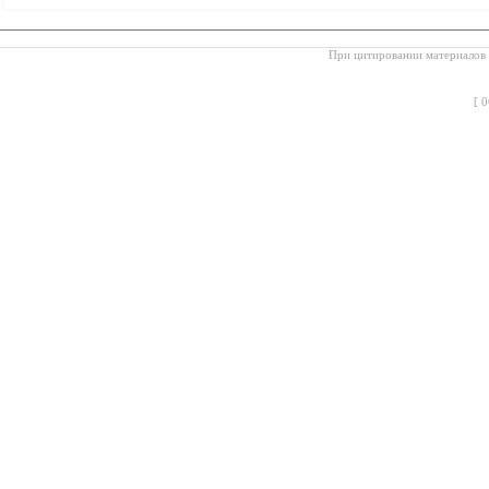
При цитировании материалов с
[
0