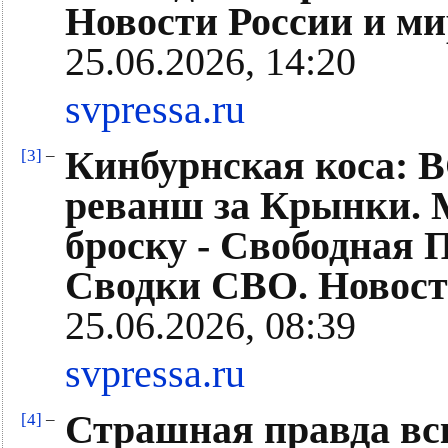
Новости России и ми
25.06.2026, 14:20
svpressa.ru
Кинбурнская коса: 
[3]
–
реванш за Крынки. М
броску - Свободная 
Сводки СВО. Новост
25.06.2026, 08:39
svpressa.ru
Страшная правда вс
[4]
–