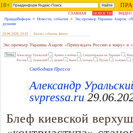
18+
ПР
ГЛАВНАЯ
НОВОСТИ
ВИДЕО
ПравдаИнформ
≈
Новости, события
≈
Экс-премьер Украины Азаров: «
душами
29.06.2026
, 14:43
Анализ, события, факты
Экс-премьер Украины Азаров: «Принуждать Россию к миру» и 
,
,
,
Александр Уральский
Армии и войны
Спецоперация на Украине
Вла
,
,
,
,
,
,
,
Россия
Зеленский
армия
Киев
потери
Путин
человек
Свободная Пресса
Александр Уральский
svpressa.ru
29.06.202
Блеф киевской верхуш
«контрнаступа» стано