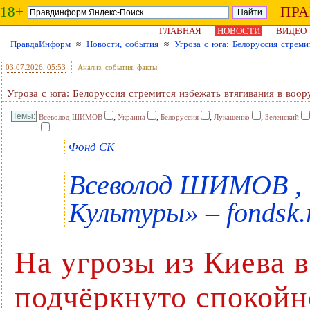
18+
ПР
ГЛАВНАЯ
НОВОСТИ
ВИДЕО
ПравдаИнформ
≈
Новости, события
≈
Угроза с юга: Белоруссия стрем
03.07.2026
, 05:53
Анализ, события, факты
Угроза с юга: Белоруссия стремится избежать втягивания в воо
,
,
,
,
Всеволод ШИМОВ
Украина
Белоруссия
Лукашенко
Зеленский
Фонд СК
Всеволод ШИМОВ ,
Культуры» – fondsk.
На угрозы из Киева 
подчёркнуто спокойн