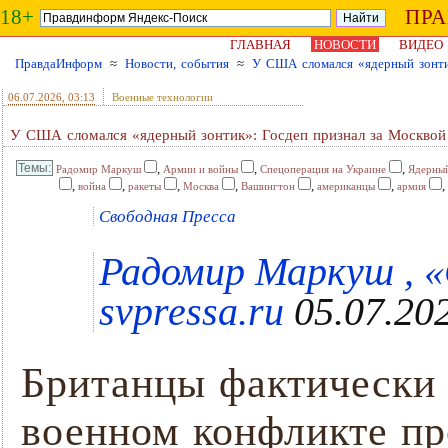
18+
ПР
ГЛАВНАЯ
НОВОСТИ
ВИДЕО
ПравдаИнформ
≈
Новости, события
≈
У США сломался «ядерный зонти
06.07.2026
, 03:13
Военные технологии
У США сломался «ядерный зонтик»: Госдеп признал за Москвой
,
,
,
Радомир Маркуш
Армии и войны
Спецоперация на Украине
Ядерный
,
,
,
,
,
,
,
война
ракеты
Москва
Вашингтон
американцы
армия
Свободная Пресса
Радомир Маркуш , «
svpressa.ru
05.07.202
Британцы фактически 
военном конфликте пр