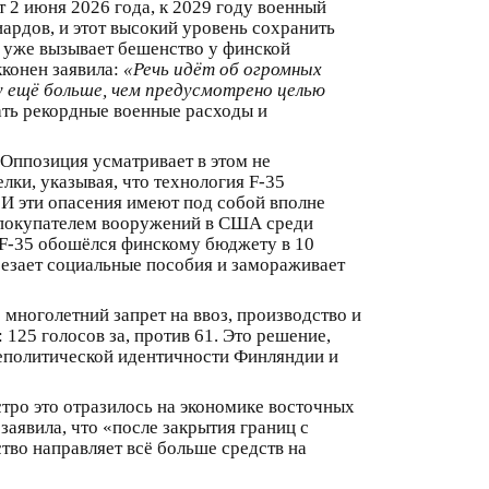
 2 июня 2026 года, к 2029 году военный
ардов, и этот высокий уровень сохранить
т уже вызывает бешенство у финской
конен заявила:
«Речь идёт об огромных
у ещё больше, чем предусмотрено целью
ть рекордные военные расходы и
Оппозиция усматривает в этом не
лки, указывая, что технология F-35
И эти опасения имеют под собой вполне
не покупателем вооружений в США среди
и F-35 обошёлся финскому бюджету в 10
резает социальные пособия и замораживает
 многолетний запрет на ввоз, производство и
125 голосов за, против 61. Это решение,
неполитической идентичности Финляндии и
тро это отразилось на экономике восточных
аявила, что «после закрытия границ с
тво направляет всё больше средств на