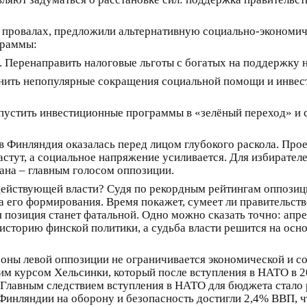
в провалах, предложили альтернативную социально-экономи
граммы:
 Перенаправить налоговые льготы с богатых на поддержку н
нить непопулярные сокращения социальной помощи и инвест
пустить инвестиционные программы в «зелёный переход» и 
ов Финляндия оказалась перед лицом глубокого раскола. Про
астут, а социальное напряжение усиливается. Для избирател
на – главным голосом оппозиции.
 действующей власти? Судя по рекордным рейтингам оппозиц
 его формирования. Время покажет, сумеет ли правительст
я позиция станет фатальной. Одно можно сказать точно: ап
историю финской политики, а судьба власти решится на осн
ороны левой оппозиции не ограничивается экономической и 
м курсом Хельсинки, который после вступления в НАТО в 2
.Главным следствием вступления в НАТО для бюджета стало 
Финляндии на оборону и безопасность достигли 2,4% ВВП, 