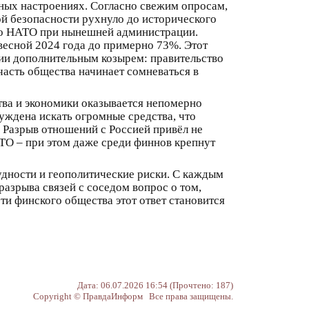
нных настроениях. Согласно свежим опросам,
ой безопасности рухнуло до исторического
по НАТО при нынешней администрации.
весной 2024 года до примерно 73%. Этот
ии дополнительным козырем: правительство
часть общества начинает сомневаться в
тва и экономики оказывается непомерно
уждена искать огромные средства, что
 Разрыв отношений с Россией привёл не
АТО – при этом даже среди финнов крепнут
удности и геополитические риски. С каждым
зрыва связей с соседом вопрос о том,
сти финского общества этот ответ становится
Дата: 06.07.2026 16:54 (Прочтено: 187)
Copyright © ПравдаИнформ Все права защищены.