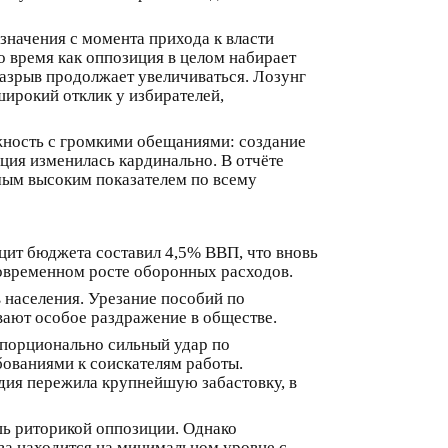
значения с момента прихода к власти
о время как оппозиция в целом набирает
разрыв продолжает увеличиваться. Лозунг
широкий отклик у избирателей,
жность с громкими обещаниями: создание
ация изменилась кардинально. В отчёте
амым высоким показателем по всему
цит бюджета составил 4,5% ВВП, что вновь
овременном росте оборонных расходов.
 населения. Урезание пособий по
вают особое раздражение в обществе.
опорционально сильный удар по
ованиями к соискателям работы.
дия пережила крупнейшую забастовку, в
ишь риторикой оппозиции. Однако
тва находится на минимальном уровне с