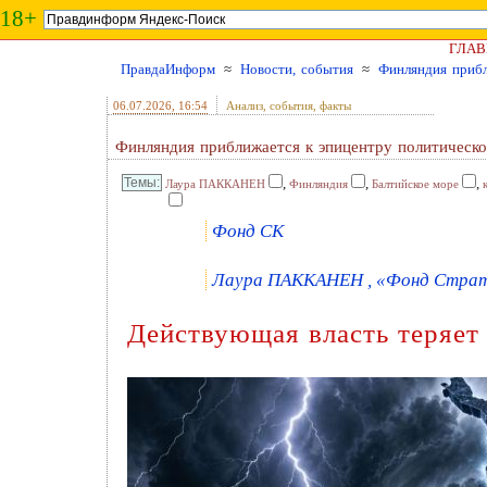
18+
ГЛАВ
ПравдаИнформ
≈
Новости, события
≈
Финляндия прибл
06.07.2026
, 16:54
Анализ, события, факты
Финляндия приближается к эпицентру политическ
,
,
,
Лаура ПАККАНЕН
Финляндия
Балтийское море
Фонд СК
Лаура ПАККАНЕН , «Фонд Страте
Действующая власть теряет