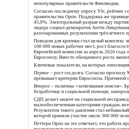
непопулярных правительств Финляндии.
Согласно последнему опросу Yle, рейтинг с
правительства Орпо. Поддержка же правящей
45,9%. Электоральный разрыв между партиям
лидера социал-демократов Антти Линдтмана 
разочарованных результатами трёхлетнего п
Поводом для критики стал целый комплекс 
100 000 новых рабочих мест, рост благосост
Европейской комиссии за апрель 2026 года 
Евросоюзу. Вместо обещанного роста эконом
Ключевые показатели, на которых оппозиция
Первое
– рост госдолга. Согласно прогнозу
превышает критерии Евросоюза. Причиной н
Второе
– политика «затягивания поясов». 
безработице и социальной помощи, заморозк
СДП делает акцент на социальной несправед
малообеспеченным категориям граждан, кот
Результатом такого давления стал небывал
которой приняли участие около 300 000 чело
Петтери Орпо на это отвечает, что работа п
последовательные результаты опросов заста