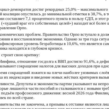
оциал-демократов достиг рекордных 25,0% – максимального 
 коалиции опустилась до минимальной отметки в 38,7%, в т
и составляет 7,1 процентного пункта в пользу СДП, и этот 
(«худший враг его собственных целей») находит всё более 
равления Орпо.
экономических проблем. Правительство Орпо вступало в дол
ояния и восстановление экономики. Однако за три года ситу
зафиксирован уровень безработицы в 10,6%, что является с
ика находится в глубоком кризисе.
 строит свою критику:
 Минфина, отношение госдолга к ВВП достигло 91,6%, а дефи
азывают сокращение налогов для высоких доходов при одн
Бремя сокращений ложится на плечи наиболее уязвимых слоёв
а их индексации и введение новых жёстких критериев вызы
ливости. Депутаты и экономисты партии указывают на непр
орые лишаются части пособий и сталкиваются с новыми треб
ый подъём профсоюзного движения: весной 2026 года Финлян
век по всей стране.
равительства не закончена, а призывы к отставке являются л
вляют задуматься о расстановке сил: поддержка правительс