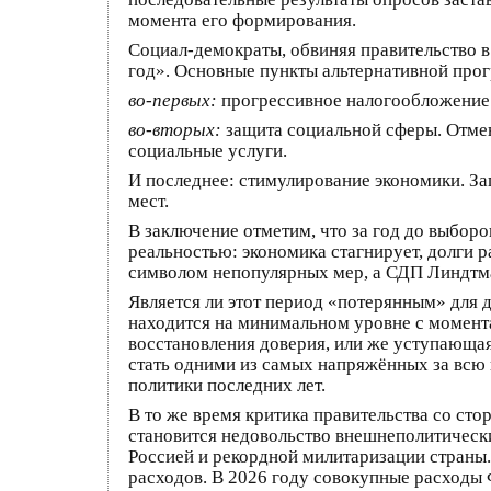
момента его формирования.
Социал-демократы, обвиняя правительство 
год». Основные пункты альтернативной про
во-первых:
прогрессивное налогообложение.
во-вторых:
защита социальной сферы. Отме
социальные услуги.
И последнее: стимулирование экономики. За
мест.
В заключение отметим, что за год до выбор
реальностью: экономика стагнирует, долги р
символом непопулярных мер, а СДП Линдтма
Является ли этот период «потерянным» для
находится на минимальном уровне с момента
восстановления доверия, или же уступающа
стать одними из самых напряжённых за всю 
политики последних лет.
В то же время критика правительства со ст
становится недовольство внешнеполитически
Россией и рекордной милитаризации страны
расходов. В 2026 году совокупные расходы 