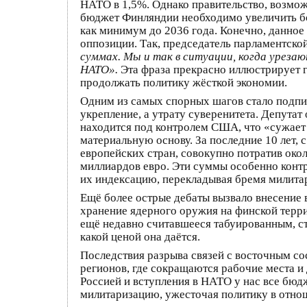
НАТО в 1,5%. Однако правительство, возмож
бюджет Финляндии необходимо увеличить бол
как минимум до 2036 года. Конечно, данное
оппозиции. Так, председатель парламентск
суммах. Мы и так в ситуации, когда уреза
НАТО».
Эта фраза прекрасно иллюстрирует 
продолжать политику жёсткой экономии.
Одним из самых спорных шагов стало подпи
укрепление, а утрату суверенитета. Депутат
находится под контролем США, что «сужает
материальную основу. За последние 10 лет,
европейских стран, совокупно потратив око
миллиардов евро. Эти суммы особенно контр
их индексацию, перекладывая бремя милита
Ещё более острые дебаты вызвало внесение в
хранение ядерного оружия на финской террит
ещё недавно считавшееся табуированным, с
какой ценой она даётся.
Последствия разрыва связей с восточным со
регионов, где сокращаются рабочие места и 
Россией и вступления в НАТО у нас все бюдж
милитаризацию, ужесточая политику в отно