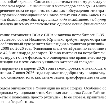
но, пойдёт дальше. Согласно правительственному докладу от
ее чем вдвое – с нынешних 8 миллиардов евро до 14 милли
 решение пока не принято, но сам факт обсуждения этих тра
ой фракции оппозиционного Союза левых сил Айно-Кайса Пек
ются доходы граждан и при этом надо вкладывать в оборон
главную дилемму правительства: одновременно финансирова
сание соглашения DCA с США и закупка истребителей F-35. 
 от Левого союза Йоханнес Юрттиахо требует пересмотра сде
 собственный суверенитет Финляндии в принятии решений». 
 с 2008 по 2026 год, Финляндия стала четвёртым по величи
ло 42,3 миллиарда долларов. Только контракт на истребител
астируют с тем фактом, что одновременно правительство у
ризации на плечи самых уязвимых категорий граждан.
 парламент в апреле 2026 года законопроекта, отменяющего
ории. 7 июня 2026 года парламент одобрил эту инициативу: 
тало символом того, как далеко зашла трансформация внеш
седом ощущаются в Финляндии во всех сферах. Особенно ос
доходы муниципалитетов. Финская активистка Салли Райски з
еты и экономика просто рухнули». По её словам, правительс
шении безработных.