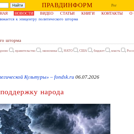
ПРАВДИНФОРМ
Рег
НАЯ
НОВОСТИ
ВИДЕО
СТАТЬИ
КНИГИ
КОНТАКТЫ
О
ижается к эпицентру политического шторма
ого шторма
,
,
,
,
,
,
,
кризис
правительство
экономика
НАТО
США
бюджет
власть
Росс
гической Культуры» – fondsk.ru
06.07.2026
 поддержку народа