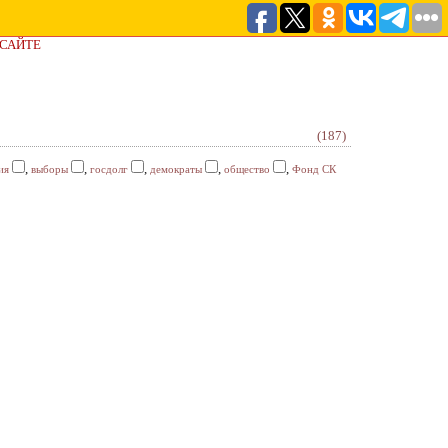
 САЙТЕ
(187)
,
,
,
,
,
ия
выборы
госдолг
демократы
общество
Фонд СК