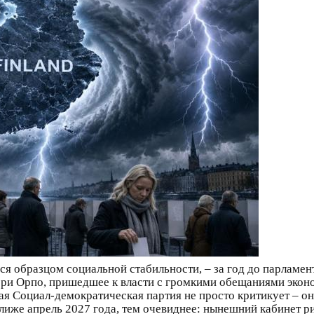
ся образцом социальной стабильности, – за год до парламен
ри Орпо, пришедшее к власти с громкими обещаниями эконо
 Социал-демократическая партия не просто критикует – она
лиже апрель 2027 года, тем очевиднее: нынешний кабинет ри