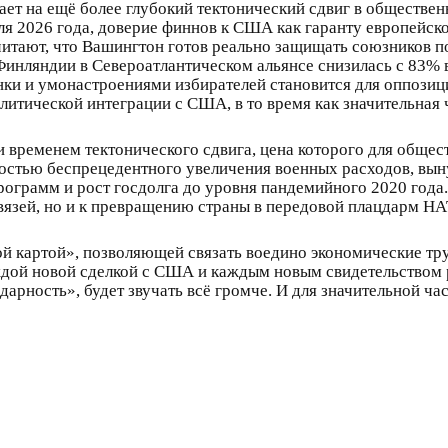
ет на ещё более глубокий тектонический сдвиг в обществе
ля 2026 года, доверие финнов к США как гаранту европейск
итают, что Вашингтон готов реально защищать союзников 
инляндии в Североатлантическом альянсе снизилась с 83% 
и и умонастроениями избирателей становится для оппозиц
литической интеграции с США, в то время как значительная 
и временем тектонического сдвига, цена которого для общес
остью беспрецедентного увеличения военных расходов, вын
ограмм и рост госдолга до уровня пандемийного 2020 года.
связей, но и к превращению страны в передовой плацдарм Н
ой картой», позволяющей связать воедино экономические тр
дой новой сделкой с США и каждым новым свидетельством ра
дарность», будет звучать всё громче. И для значительной ча