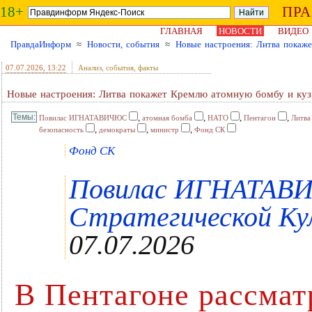
18+
ПР
ГЛАВНАЯ
НОВОСТИ
ВИДЕО
ПравдаИнформ
≈
Новости, события
≈
Новые настроения: Литва покаж
07.07.2026
, 13:22
Анализ, события, факты
Новые настроения: Литва покажет Кремлю атомную бомбу и куз
,
,
,
,
Повилас ИГНАТАВИЧЮС
атомная бомба
НАТО
Пентагон
Литва
,
,
,
безопасность
демократы
министр
Фонд СК
Фонд СК
Повилас ИГНАТАВ
Стратегической Кул
07.07.2026
В Пентагоне рассмат