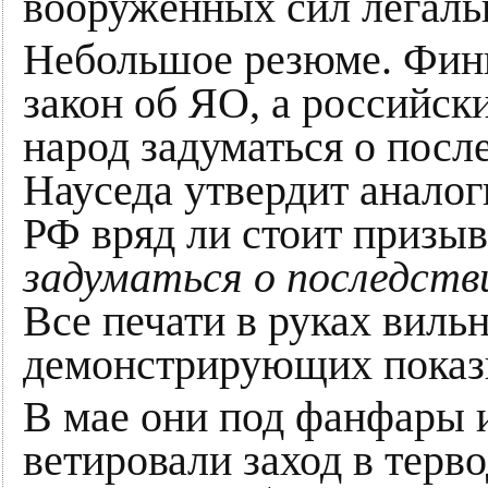
вооружённых сил легаль
Небольшое резюме. Фин
закон об ЯО, а российс
народ задуматься о посл
Науседа утвердит анало
РФ вряд ли стоит призы
задуматься о последств
Все печати в руках виль
демонстрирующих показ
В мае они под фанфары 
ветировали заход в терв