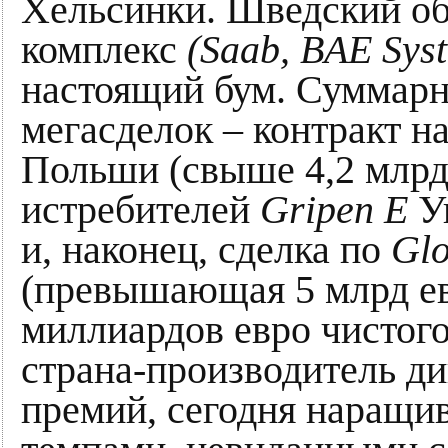
Хельсинки. Шведский 
комплекс
(Saab, BAE Sys
настоящий бум. Суммарн
мегасделок – контракт н
Польши (свыше 4,2 млрд 
истребителей
Gripen E
Ук
и, наконец, сделка по
Glo
(превышающая 5 млрд евр
миллиардов евро чистого
страна-производитель д
премий, сегодня наращи