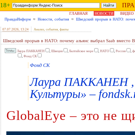
18+
ПР
ГЛАВНАЯ
НОВОСТИ
ВИДЕО
ПравдаИнформ
≈
Новости, события
≈
Шведский прорыв в НАТО: почему
07.07.2026
, 13:24
Анализ, события, факты
Шведский прорыв в НАТО: почему альянс выбрал Saab вместо Bo
,
,
,
,
,
Лаура ПАККАНЕН
Швеция
Балтийское море
НАТО
Россия
ф
,
Фонд СК
Фонд СК
Лаура ПАККАНЕН ,
Культуры» – fondsk.
GlobalEye – это не щ