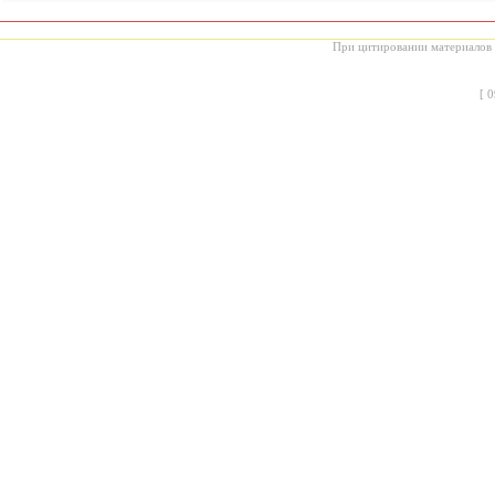
При цитировании материалов с
[
0