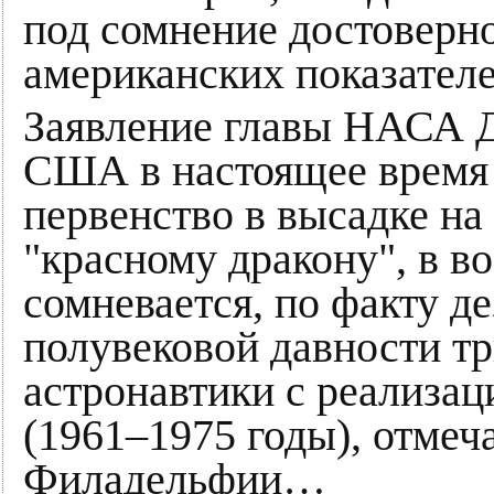
под сомнение достоверн
американских показател
Заявление главы НАСА Д
США в настоящее время 
первенство в высадке на
"красному дракону", в в
сомневается, по факту д
полувековой давности т
астронавтики с реализа
(1961–1975 годы), отмеч
Филадельфии…