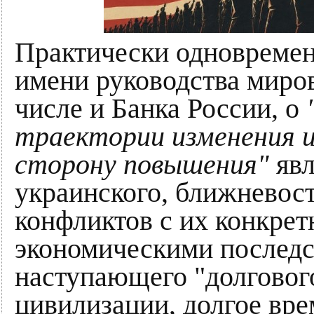
Практически одновремен
имени руководства миров
числе и Банка России, о
траектории изменения и
сторону повышения"
яв
украинского, ближневос
конфликтов с их конкре
экономическими последс
наступающего "долговог
цивилизации, долгое вре