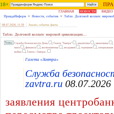
18+
ПР
ГЛАВНАЯ
НОВОСТИ
ВИДЕО
ПравдаИнформ
≈
Новости, события
≈
Табло. Долговой коллапс миров
08.07.2026
, 11:50
Анализ, события, факты
Табло. Долговой коллапс мировой цивилизации…
,
,
,
,
Служба безопасности День
Газета "Завтра"
аналитика
экономика
,
,
,
,
,
маск
финансы
космонавтика
молдавия
германия
специальная
,
война
Газета «Завтра»
Газета «Завтра»
Служба безопасност
zavtra.ru
08.07.2026
заявления центробан