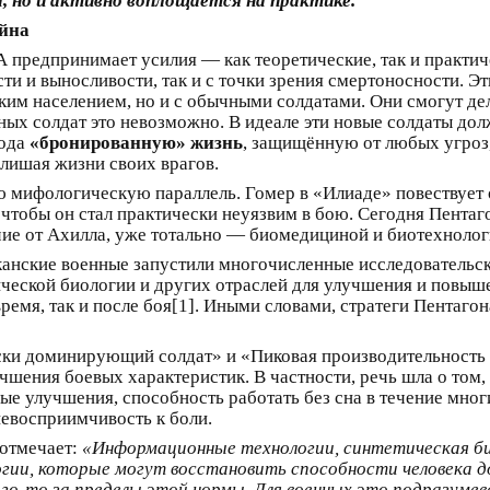
 но и активно воплощается на практике.
ойна
предпринимает усилия — как теоретические, так и практиче
и и выносливости, так и с точки зрения смертоносности. Эт
ким населением, но и с обычными солдатами. Они смогут дел
чных солдат это невозможно. В идеале эти новые солдаты до
ода
«бронированную» жизнь
, защищённую от любых угроз
 лишая жизни своих врагов.
ю мифологическую параллель. Гомер в «Илиаде» повествует о
 чтобы он стал практически неуязвим в бою. Сегодня Пентаг
чие от Ахилла, уже тотально — биомедициной и биотехнолог
иканские военные запустили многочисленные исследовательс
ческой биологии и других отраслей для улучшения и повыш
ремя, так и после боя[1]. Иными словами, стратеги Пентаго
ски доминирующий солдат» и «Пиковая производительность 
чшения боевых характеристик. В частности, речь шла о том
е улучшения, способность работать без сна в течение мног
евосприимчивость к боли.
отмечает:
«Информационные технологии, синтетическая био
огии, которые могут восстановить способности человека 
ого‑то за пределы этой нормы. Для военных это подразум