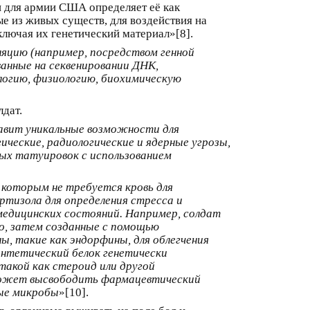
и для армии США определяет её как
е из живых существ, для воздействия на
ключая их генетический материал»[8].
яцию (например, посредством генной
анные на секвенировании ДНК,
логию, физиологию, биохимическую
дат.
авит уникальные возможности для
ические, радиологические и ядерные угрозы,
ых татуировок с использованием
 которым не требуется кровь для
ртизола для определения стресса и
медицинских состояний. Например, солдат
, затем созданные с помощью
ы, такие как эндорфины, для облегчения
интетический белок генетически
акой как стероид или другой
 может высвободить фармацевтический
ные микробы
»[10].