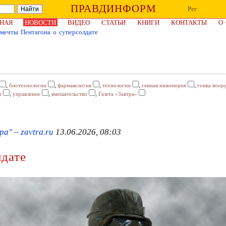
ПРАВДИНФОРМ
Рег
НАЯ
НОВОСТИ
ВИДЕО
СТАТЬИ
КНИГИ
КОНТАКТЫ
О
 мечты Пентагона о суперсолдате
,
,
,
,
,
биотехнологии
фармакология
технологии
генная инженерия
гонка воор
,
,
,
т
управление
вмешательство
Газета «Завтра»
а" – zavtra.ru
13.06.2026, 08:03
лдате