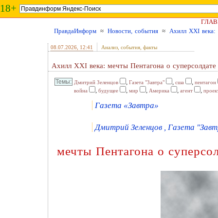
18+
ГЛАВ
ПравдаИнформ
≈
Новости, события
≈
Ахилл XXI века:
08.07.2026
, 12:41
Анализ, события, факты
Ахилл XXI века: мечты Пентагона о суперсолдате
,
,
,
Дмитрий Зеленцов
Газета "Завтра"
сша
пентагон
,
,
,
,
,
война
будущее
мир
Америка
агент
проек
Газета «Завтра»
Дмитрий Зеленцов , Газета "Завтр
мечты Пентагона о суперсо