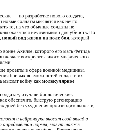
ские — по разработке нового солдата,
и новые солдаты мыcлятся как нечто
ать то, на что обычные солдаты не
лжны оказаться неуязвимыми для убийств. По
,
новый вид жизни на поле боя
, который
 воине Ахилле, которого его мать Фетида
он желает воскресить такого мифического
иями.
кие проекты в сфере военной медицины,
ения боевых возможностей солдат и их
на мыслят войну как
молекулярное
солдата», изучали биологические,
, как обеспечить быструю регенерацию
их дней без ухудшения производительности,
логия и нейронаука вносят свой вклад в
до определённой нормы, могут также
евает улучшенных солдат… Внутренние