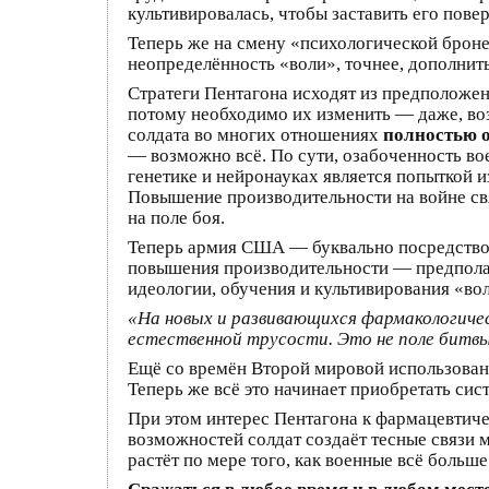
культивировалась, чтобы заставить его пове
Теперь же на смену «психологической броне
неопределённость «воли», точнее, дополнит
Стратеги Пентагона исходят из предположени
потому необходимо их изменить — даже, воз
солдата во многих отношениях
полностью 
— возможно всё. По сути, озабоченность в
генетике и нейронауках является попыткой и
Повышение производительности на войне св
на поле боя.
Теперь армия США — буквально посредством
повышения производительности — предпол
идеологии, обучения и культивирования «во
«На новых и развивающихся фармакологиче
естественной трусости. Это не поле битвы 
Ещё со времён Второй мировой использован
Теперь же всё это начинает приобретать сис
При этом интерес Пентагона к фармацевтич
возможностей солдат создаёт тесные связи
растёт по мере того, как военные всё боль