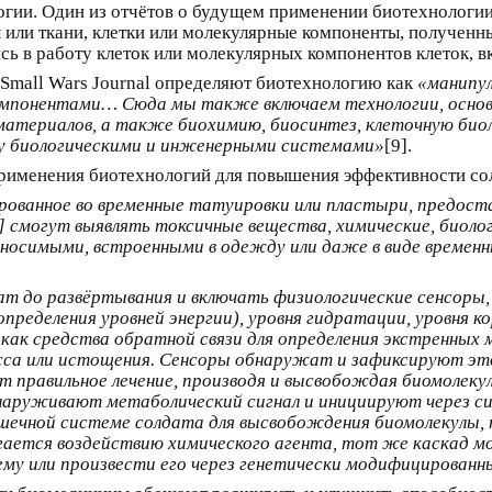
огии. Один из отчётов о будущем применении биотехнологи
 или ткани, клетки или молекулярные компоненты, полученны
сь в работу клеток или молекулярных компонентов клеток, в
в Small Wars Journal определяют биотехнологию как
«манипул
мпонентами… Сюда мы также включаем технологии, основ
оматериалов, а также биохимию, биосинтез, клеточную био
у биологическими и инженерными системами»
[9].
рименения биотехнологий для повышения эффективности сол
рованное во временные татуировки или пластыри, предост
 смогут выявлять токсичные вещества, химические, биолог
носимыми, встроенными в одежду или даже в виде временн
т до развёртывания и включать физиологические сенсоры,
ределения уровней энергии), уровня гидратации, уровня ко
ак средства обратной связи для определения экстренных 
са или истощения. Сенсоры обнаружат и зафиксируют это
 правильное лечение, производя и высвобождая биомолекул
бнаруживают метаболический сигнал и инициируют через с
ечной системе солдата для высвобождения биомолекулы, т
гается воздействию химического агента, тот же каскад
ему или произвести его через генетически модифицирован