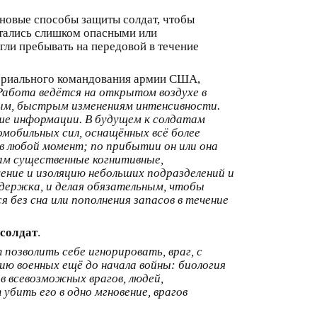
 новые способы защиты солдат, чтобы
итались слишком опасными или
ли пребывать на передовой в течение
ериального командования армии США,
Работа ведётся на открытом воздухе в
ным, быстрым изменениям интенсивности.
е информации. В будущем к солдатам
мобильных сил, оснащённых всё более
 любой момент; по прибытии он или она
ам существенные когнитивные,
ние и изоляцию небольших подразделений и
ддержка, и делая обязательным, чтобы
без сна или пополнения запасов в течение
солдат
.
позволить себе игнорировать, враг, с
 военных ещё до начала войны: биология
 всевозможных врагов, людей,
бить его в одно мгновение, врагов