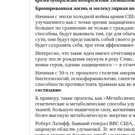
время будоражит воображение Пентагона,
Бронированная жизнь и молекулярная в
Начиная с эпохи холодной войны армия США 
улучшенного как с точки зрения защищённост
большее по сравнению не только с гражданс
способны, будут выживать там, где для обы
сути, они будут представлять собой своего р
будет сохранять себя, при этом эффективнее
Интересно, что такие идеи имеют отчётливу
сразу после рождения окунула в реку Стикс,
воина-героя, однако защищенного — в отли
Начиная с 50‑х гг. прошлого столетия амер
биотехнологий, психофармакологии, синтети
способности противостоять травмам как во в
состязание
.
К примеру, такие проекты, как «Метаболиче
генетические и метаболические способы улу
тканей, большую мышечную силу, когнитивны
более высокую метаболическую энергию и н
Роберт Латифф, бывший генерал ВВС США, 
широкую область улучшений. Те же технол
использоваться для того, чтобы вывести к