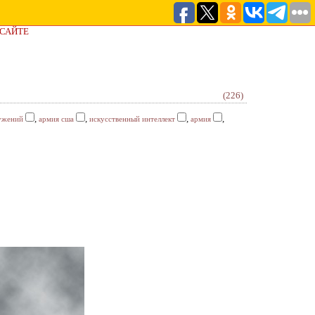
 САЙТЕ
(226)
,
,
,
,
ужений
армия сша
искусственный интеллект
армия