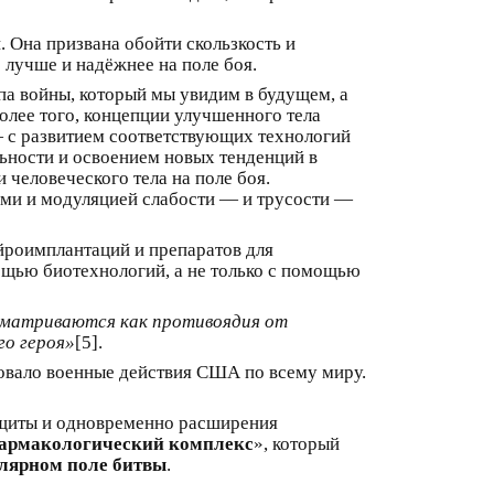
 Она призвана обойти скользкость и
 лучше и надёжнее на поле боя.
ипа войны, который мы увидим в будущем, а
олее того, концепции улучшенного тела
— с развитием соответствующих технологий
ьности и освоением новых тенденций в
 человеческого тела на поле боя.
ами и модуляцией слабости — и трусости —
йроимплантаций и препаратов для
щью биотехнологий, а не только с помощью
ссматриваются как противоядия от
го героя»
[5].
овало военные действия США по всему миру.
защиты и одновременно расширения
армакологический комплекс
», который
лярном поле битвы
.