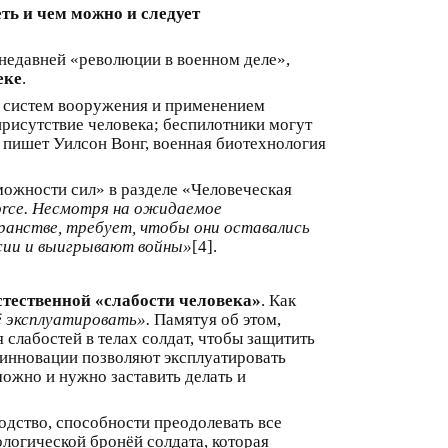
ть и чем можно и следует
недавней «революции в военном деле»,
еке
.
х систем вооружения и применением
рисутствие человека; беспилотники могут
к пишет Уилсон Вонг, военная биотехнология
ожности сил» в разделе «Человеческая
orce. Несмотря на ожидаемое
ранстве, требует, чтобы они оставались
ссии и выигрывают войны»
[4].
стественной «слабости человека»
. Как
ё эксплуатировать».
Памятуя об этом,
слабостей в телах солдат, чтобы защитить
 инновации позволяют эксплуатировать
ожно и нужно заставить делать и
одство, способности преодолевать все
ологической бронёй солдата, которая