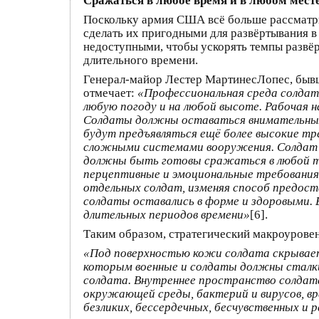
Сражаться в любое время и в любом мест
Поскольку армия США всё больше рассмат
сделать их пригодными для развёртывания в
недоступными, чтобы ускорять темпы развёр
длительного времени.
Генерал-майор Лестер МартинесЛопес, быв
отмечает:
«Профессиональная среда солдата
любую погоду и на любой высоте. Рабочая 
Солдаты должны оставаться внимательным
будут предъявляться ещё более высокие тр
сложными системами вооружения. Солдат б
должны быть готовы сражаться в любой т
перцептивные и эмоциональные требования
отдельных солдат, изменяя способ предост
солдаты оставались в форме и здоровыми. 
длительных периодов времени»
[6].
Таким образом, стратегический макроурове
«Под поверхностью кожи солдата скрываетс
которым военные и солдаты должны сталки
солдата. Внутреннее пространство солда
окружающей среды, бактерий и вирусов, вра
безликих, бессердечных, бесчувственных и