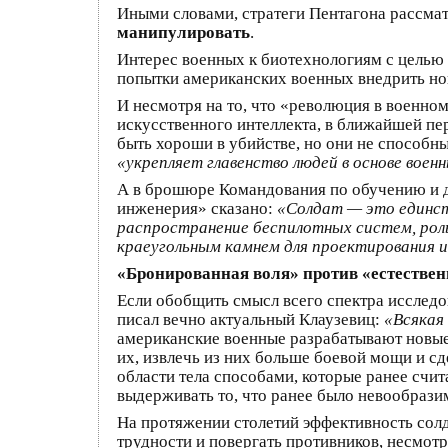
Иными словами, стратеги Пентагона рассм
манипулировать
.
Интерес военных к биотехнологиям с целью
попытки американских военных внедрить но
И несмотря на то, что «революция в военно
искусственного интеллекта, в ближайшей пе
быть хороши в убийстве, но они не способн
«укрепляет главенство людей в основе военн
А в брошюре Командования по обучению и 
инженерия» сказано:
«Солдат — это единст
распространение беспилотных систем, рол
краеугольным камнем для проектирования и
«Бронированная воля» против «естествен
Если обобщить смысл всего спектра исследо
писал вечно актуальный Клаузевиц:
«Всякая
американские военные разрабатывают новые 
их, извлечь из них больше боевой мощи и с
области тела способами, которые ранее счи
выдерживать то, что ранее было невообраз
На протяжении столетий эффективность солда
трудности и повергать противников, несмотр