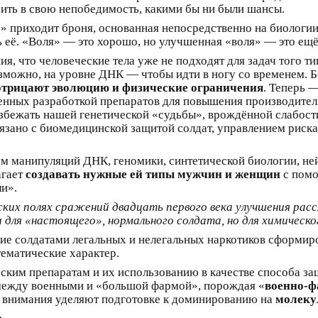
рить в свою непобедимость, какими бы ни были шансы.
» приходит броня, основанная непосредственно на биологии.
ь её. «Воля» — это хорошо, но улучшенная «воля» — это ещё
я, что человеческие тела уже не подходят для задач того т
можно, на уровне ДНК — чтобы идти в ногу со временем. Б
отрицают эволюцию и физические ограничения
. Теперь 
оенных разработкой препаратов для повышения производител
збежать нашей генетической «судьбы», врождённой слабости
язано с биомедицинской защитой солдат, управлением риск
 манипуляций ДНК, геномики, синтетической биологии, не
агает
создавать нужные ей типы мужчин и женщин
с помо
ли».
ских полях сражений двадцать первого века улучшения ра
для «настоящего», нормального солдата, но для химическо
ие солдатами легальных и нелегальных наркотиков сформир
тематические характер.
еским препаратам и их использованию в качестве способа 
 между военными и «большой фармой», порождая «
военно-ф
ше внимания уделяют подготовке к доминированию на
молеку