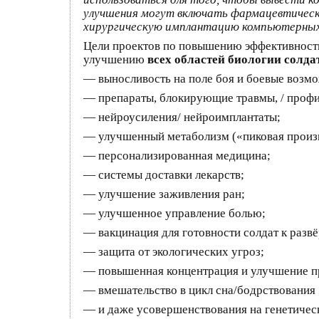
улучшения могут включать фармацевтическ
хирургическую имплантацию компьютерных 
Цели проектов по повышению эффективности
улучшению
всех областей биологии солда
— выносливость на поле боя и боевые возм
— препараты, блокирующие травмы, / профи
— нейроусиления/ нейроимплантаты;
— улучшенный метаболизм («пиковая произв
— персонализированная медицина;
— системы доставки лекарств;
— улучшение заживления ран;
— улучшенное управление болью;
— вакцинация для готовности солдат к разв
— защита от экологических угроз;
— повышенная концентрация и улучшение п
— вмешательство в цикл сна/бодрствования
— и даже усовершенствования на генетическ