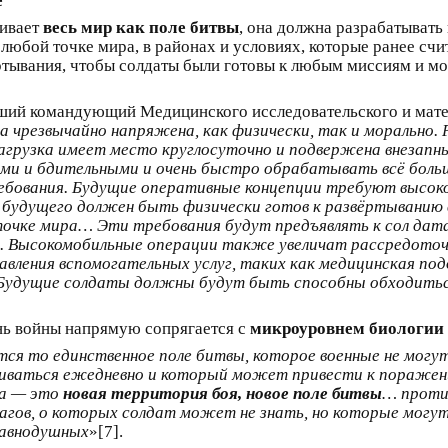
е
ривает
весь мир как поле битвы
, она должна разрабатывать
 любой точке мира, в районах и условиях, которые ранее сч
тывания, чтобы солдаты были готовы к любым миссиям и мог
ший командующий Медицинского исследовательского и мат
 чрезвычайно напряжена, как физически, так и морально. 
нагрузка имеет место круглосуточно и подвержена внезап
и и бдительными и очень быстро обрабатывать всё больш
ебования. Будущие оперативные концепции требуют высоко
удущего должен быть физически готов к развёртыванию в
очке мира… Эти требования будут предъявлять к сол дат
. Высокомобильные операции также увеличат рассредоточе
авления вспомогательных услуг, таких как медицинская по
Будущие солдаты должны будут быть способны обходиться 
нь войны напрямую сопрягается с
микроуровнем биологии 
я то единственное поле битвы, которое военные не могут 
ваться ежедневно и который может привести к поражению
та — это
новая территория боя, новое поле битвы
… против
гов, о которых солдат может не знать, но которые могут у
 равнодушных
»[7].