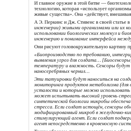
И главное оружие в этой битве — биотехнол
технологию, которая «использует организмы
живые существа». Она «действует, вмешивая
А Э. Перкинс и Дж. Стивенс в своей статье 
инженерии) живыми организмами или их ко
использовании биологических молекул и би
инженерию и понимание интерфейса межд
Они рисуют головокружительную картину п
«Биопроизводство по требованию, интегри
выявления угроз для солдата… [Биосенсоры]
температуру и влажность. Сенсоры будут 
наносеребряных чернил…
Эти татуировки будут наноситься на солда
мониторинга продуктов метаболизма (для оп
усталости и которые можно использовать к
может испытывать высокий уровень стрес
синтетической биологии микробы обеспечат
стресса. Если солдат истощён, сенсоры о
модифицированный микроб в желудочно-киш
стимулирующий агент. Если солдат подвер
агент непосредственно в кровеносную сист