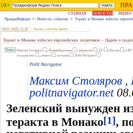
18+
ПР
ГЛАВНАЯ
НОВОСТИ
ВИДЕО
ПравдаИнформ
≈
Новости, события
≈
Теракт в Монако взбесил европе
08.07.2026
, 22:56
Анализ, события, факты
Теракт в Монако взбесил европейских политиков – Царёв о подо
,
,
,
,
,
Максим Столяров
Великобритания
Диверсии
ЕС
Россия
СБУ
,
,
,
государство
деньги
история
Polit Navigator
Polit Navigator
Максим Столяров ,
politnavigator.net
08.
Зеленский вынужден из
[1]
теракта в Монако
, п