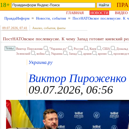
18+
ПР
ГЛАВНАЯ
НОВОСТИ
ВИДЕО
ПравдаИнформ
≈
Новости, события
≈
ПостНАТОвское послевкусие. К ч
09.07.2026
, 07:41
Анализ, события, факты
ПостНАТОвское послевкусие. К чему Запад готовит киевский р
,
,
,
,
,
Виктор Пироженко
"Украина.ру"
Россия
Киев
США
Дональд
,
,
,
,
,
,
Зеленский
война
Украина
Запад
армия
кризис
производс
Украина.ру
Виктор Пироженко ,
09.07.2026, 06:56