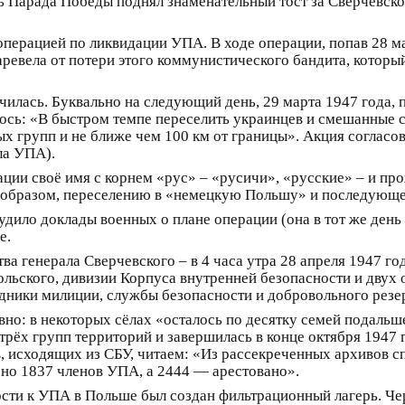
ть Парада Победы поднял знаменательный тост за Сверчевско
операцией по ликвидации УПА. В ходе операции, попав 28 ма
ревела от потери этого коммунистического бандита, который
илась. Буквально на следующий день, 29 марта 1947 года,
ось: «В быстром темпе переселить украинцев и смешанные 
х групп и не ближе чем 100 км от границы». Акция согласо
ла УПА).
ации своё имя с корнем «рус» – «русичи», «русские» – и п
им образом, переселению в «немецкую Польшу» и последую
дило доклады военных о плане операции (она в тот же день
е.
ва генерала Сверчевского – в 4 часа утра 28 апреля 1947 го
льского, дивизии Корпуса внутренней безопасности и двух 
дники милиции, службы безопасности и добровольного резерв
вно: в некоторых сёлах «осталось по десятку семей подальш
 трёх групп территорий и завершилась в конце октября 1947 
, исходящих из СБУ, читаем: «Из рассекреченных архивов с
но 1837 членов УПА, а 2444 — арестовано».
ти к УПА в Польше был создан фильтрационный лагерь. Чер