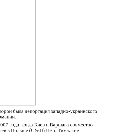
оторой была депортация западно-украинского
рмании.
07 года, когда Киев и Варшава совместно
в в ​​Польше (СУвП) Петр Тима, «не