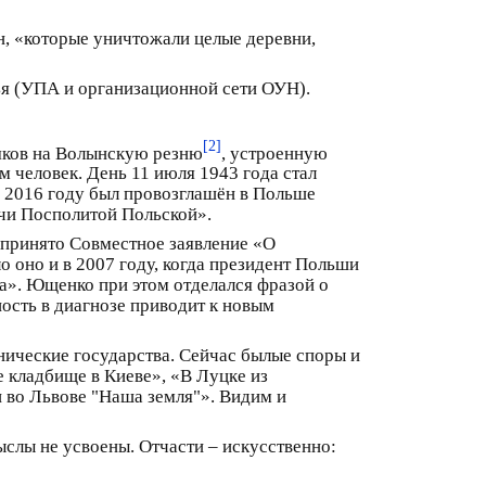
, «которые уничтожали целые деревни,
я (УПА и организационной сети ОУН).
[2]
ляков на Волынскую резню
, устроенную
м человек. День 11 июля 1943 года стал
в 2016 году был провозглашён в Польше
чи Посполитой Польской».
о принято Совместное заявление «О
 оно и в 2007 году, когда президент Польши
». Ющенко при этом отделался фразой о
ость в диагнозе приводит к новым
нические государства. Сейчас былые споры и
 кладбище в Киеве», «В Луцке из
 во Львове "Наша земля"». Видим и
ыслы не усвоены. Отчасти – искусственно: