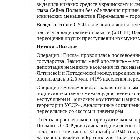
выделили никаких средств украинскому и ле
глава Сейма Польши без объявления причин
этнических меньшинств в Перемышле – город
Вслед за главой СУвП своё недовольство о
института национальной памяти (УИНП) Вл
переоценки других преступлений коммунизма
Истоки «Вислы»
Операция «Висла» проводилась послевоенны
государства. Заметим, «всё ополячить» – э
депортация немецкого населения из так на
Ялтинской и Потсдамской международных ко
оценивалась в 2.3 млн. (41% населения пере
Операция «Висла» явилась заключительным 
подписанием такого межгосударственного д
Республикой и Польским Комитетом Национа
территории УССР». Аналогичные соглашения
переселялись со скотом и инвентарём.
То есть первоначально о принудительном пе
Польши в СССР двинулись поздней осенью 19
года, по состоянию на 31 октября 1946 года,
же переправлялись в Британскую Палестину. 