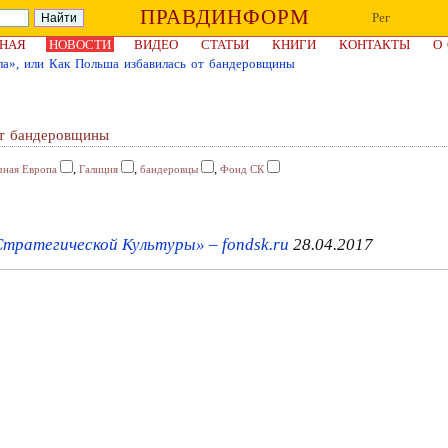
ПРАВДИНФОРМ
Рег
НАЯ
НОВОСТИ
ВИДЕО
СТАТЬИ
КНИГИ
КОНТАКТЫ
О
ла», или Как Польша избавилась от бандеровщины
от бандеровщины
,
,
,
чная Европа
Галиция
бандеровцы
Фонд СК
ратегической Культуры» – fondsk.ru
28.04.2017