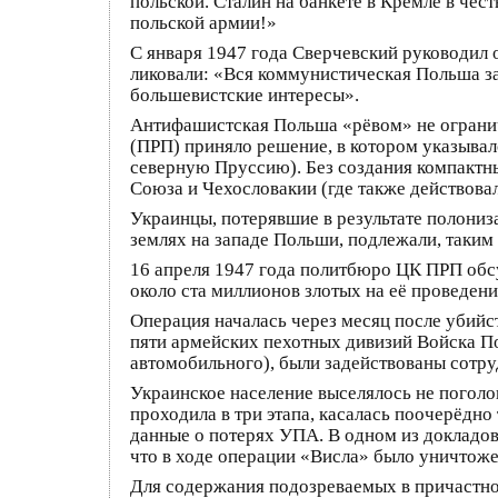
польской. Сталин на банкете в Кремле в чес
польской армии!»
С января 1947 года Сверчевский руководил 
ликовали: «Вся коммунистическая Польша за
большевистские интересы».
Антифашистская Польша «рёвом» не огранич
(ПРП) приняло решение, в котором указывал
северную Пруссию). Без создания компактны
Союза и Чехословакии (где также действова
Украинцы, потерявшие в результате полониз
землях на западе Польши, подлежали, так
16 апреля 1947 года политбюро ЦК ПРП обсу
около ста миллионов злотых на её проведени
Операция началась через месяц после убийст
пяти армейских пехотных дивизий Войска По
автомобильного), были задействованы сотру
Украинское население выселялось не поголо
проходила в три этапа, касалась поочерёдно
данные о потерях УПА. В одном из докладов
что в ходе операции «Висла» было уничтоже
Для содержания подозреваемых в причастнос