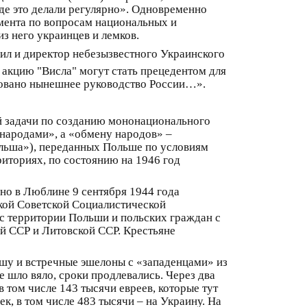
де это делали регулярно». Одновременно
мента по вопросам национальных и
з него украинцев и лемков.
ил и директор небезызвестного Украинского
ь акцию "Висла" могут стать прецедентом для
есовано нынешнее руководство России…».
й задачи по созданию мононационального
 народами», а «обмену народов» –
ольша»), переданных Польше по условиям
иториях, по состоянию на 1946 год
но в Люблине 9 сентября 1944 года
кой Советской Социалистической
с территории Польши и польских граждан с
й ССР и Литовской ССР. Крестьяне
ьшу и встречные эшелоны с «западенцами» из
 шло вяло, сроки продлевались. Через два
в том числе 143 тысячи евреев, которые тут
к, в том числе 483 тысячи – на Украину. На