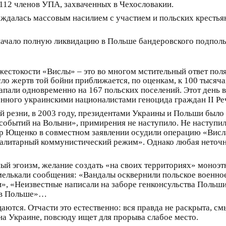
112 членов УПА, захваченных в Чехословакии.
ждалась массовым насилием с участием и польских крестьян
ачало полную ликвидацию в Польше бандеровского подполь
 жестокости «Вислы» – это во многом мстительный ответ по
ло жертв той бойни приближается, по оценкам, к 100 тысяча
апали одновременно на 167 польских поселений. Этот день 
ного украинскими националистами геноцида граждан II Ре
кой резни, в 2003 году, президентами Украины и Польши был
обытий на Волыни», примирения не наступило. Не наступило
р Ющенко в совместном заявлении осудили операцию «Висла
талитарный коммунистический режим». Однако любая неточн
й эгоизм, желание создать «на своих территориях» моноэт
мелькали сообщения: «Вандалы осквернили польское военное
», «Неизвестные написали на заборе генконсульства Польши
в в Польше»…
ются. Отчасти это естественно: вся правда не раскрыта, см
на Украине, повсюду ищет для прорыва слабое место.