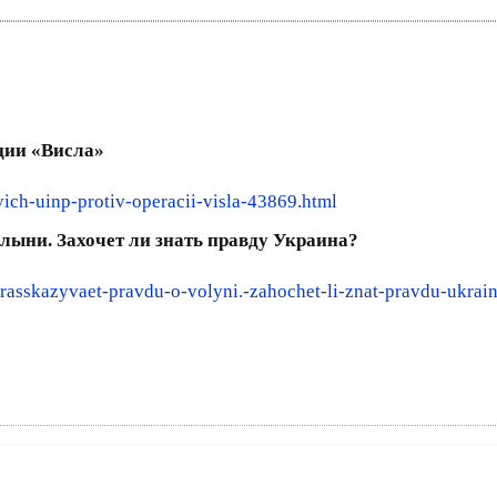
ции «Висла»
ich-uinp-protiv-operacii-visla-43869.html
лыни. Захочет ли знать правду Украина?
asskazyvaet-pravdu-o-volyni.-zahochet-li-znat-pravdu-ukrai