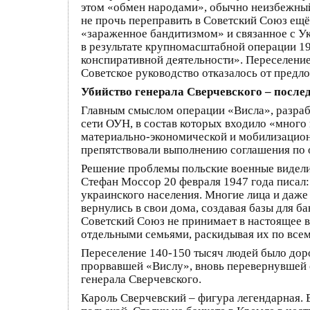
этом «обмен народами», обычно неизбежный
не прочь переправить в Советский Союз ещё
«зараженное бандитизмом» и связанное с У
в результате крупномасштабной операции 19
конспиративной деятельности». Переселени
Советское руководство отказалось от пред
Убийство генерала Сверчевского – после
Главным смыслом операции «Висла», разраб
сети ОУН, в состав которых входило «мног
материально-экономической и мобилизацион
препятствовали выполнению соглашения по 
Решение проблемы польские военные видели 
Стефан Моссор 20 февраля 1947 года писал:
украинского населения. Многие лица и даже
вернулись в свои дома, создавая базы для 
Советский Союз не принимает в настоящее 
отдельными семьями, раскидывая их по все
Переселение 140-150 тысяч людей было дор
прорвавшей «Вислу», вновь перевернувшей 
генерала Сверчевского.
Кароль Сверчевский – фигура легендарная. В