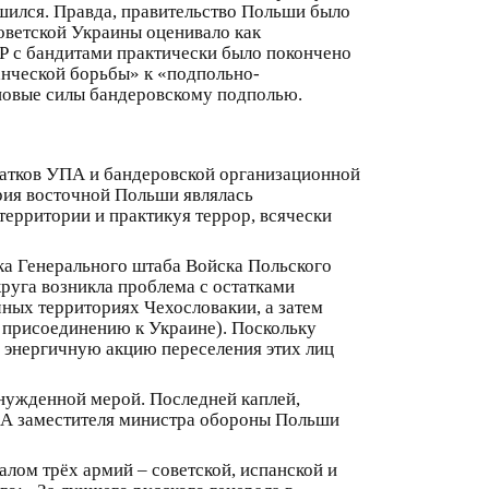
шился. Правда, правительство Польши было
Советской Украины оценивало как
Р с бандитами практически было покончено
анческой борьбы» к «подпольно-
новые силы бандеровскому подполью.
татков УПА и бандеровской организационной
рия восточной Польши являлась
ерритории и практикуя террор, всячески
ика Генерального штаба Войска Польского
руга возникла проблема с остатками
чных территориях Чехословакии, а затем
о присоединению к Украине). Поскольку
 энергичную акцию переселения этих лиц
нужденной мерой. Последней каплей,
ПА заместителя министра обороны Польши
алом трёх армий – советской, испанской и