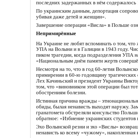
последних задержанных в нём содержалось 
По украинским данным, депортация сопрово
убивая даже детей и женщин».
Завершение операции «Висла» в Польше озн
Непримирённые
На Украине не любят вспоминать о том, что
УПА на Волыни и в Галиции в 1943 году. Чис
пиком трагедии, когда подразделения УПА н
«Национальным днём памяти жертв совершён
Несмотря на то, что в год 60-летия Волынс
примирении в 60-ю годовщину трагических с
Лех Качиньский и президент Украины Викто
том, что «виновником этой операции был то
обострениям болезни.
Истинная причина вражды – этнонациональны
обиды, былая ненависть выходят наружу. За
гранатомета обстреляли консульство Польши
обратное: «Избиение украинских студенто
Эхо Волынской резни и эхо «Вислы» возвраща
ненависть ко всему «чужому», накопленная 