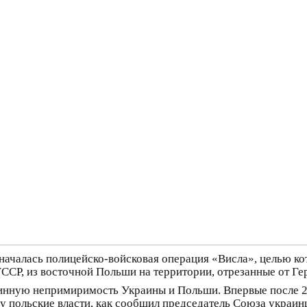
е началась полицейско-войсковая операция «Висла», целью к
УССР, из восточной Польши на территории, отрезанные от Ге
бинную непримиримость Украины и Польши. Впервые после 20
 польские власти, как сообщил председатель Союза украинце