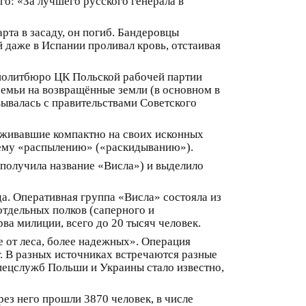
го: «За лучшего русского генерала в
рта в засаду, он погиб. Бандеровцы
 даже в Испании проливал кровь, отстаивая
 политбюро ЦК Польской рабочей партии
семьи на возвращённые земли (в основном в
вывалась с правительствами Советского
роживавшие компактно на своих исконных
щему «распылению» («раскидыванию»).
 получила название «Висла») и выделило
да. Оперативная группа «Висла» состояла из
отдельных полков (саперного и
а милиции, всего до 20 тысяч человек.
е от леса, более надежных». Операция
г. В разных источниках встречаются разные
пецслужб Польши и Украины стало известно,
ез него прошли 3870 человек, в числе