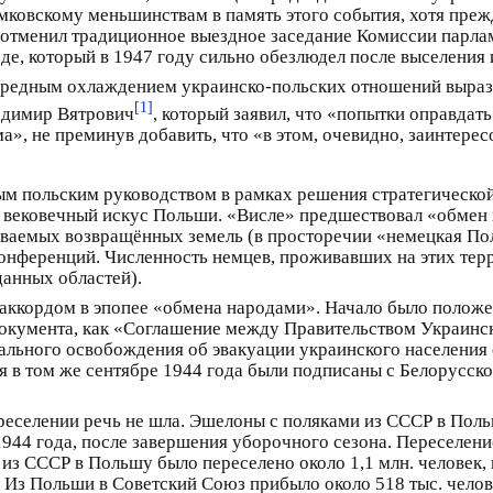
мковскому меньшинствам в память этого события, хотя преж
 отменил традиционное выездное заседание Комиссии парла
е, который в 1947 году сильно обезлюдел после выселения и
чередным охлаждением украинско-польских отношений выраз
[1]
адимир Вятрович
, который заявил, что «попытки оправдат
», не преминув добавить, что «в этом, очевидно, заинтер
м польским руководством в рамках решения стратегическо
то вековечный искус Польши. «Висле» предшествовал «обмен
зываемых возвращённых земель (в просторечии «немецкая П
нференций. Численность немцев, проживавших на этих терр
данных областей).
аккордом в эпопее «обмена народами». Начало было положе
окумента, как «Соглашение между Правительством Украинс
льного освобождения об эвакуации украинского населения 
 в том же сентябре 1944 года были подписаны с Белорусско
реселении речь не шла. Эшелоны с поляками из СССР в Пол
44 года, после завершения уборочного сезона. Переселение
 из СССР в Польшу было переселено около 1,1 млн. человек, 
Из Польши в Советский Союз прибыло около 518 тыс. челове