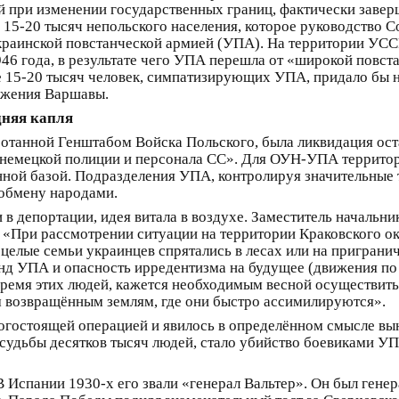
 при изменении государственных границ, фактически завер
 15-20 тысяч непольского населения, которое руководство 
краинской повстанческой армией (УПА). На территории УСС
46 года, в результате чего УПА перешла от «широкой повст
е 15-20 тысяч человек, симпатизирующих УПА, придало бы 
ложения Варшавы.
дняя капля
отанной Генштабом Войска Польского, была ликвидация ос
о немецкой полиции и персонала СС». Для ОУН-УПА террито
ной базой. Подразделения УПА, контролируя значительные т
обмену народами.
в депортации, идея витала в воздухе. Заместитель начальн
 «При рассмотрении ситуации на территории Краковского ок
 целые семьи украинцев спрятались в лесах или на приграни
банд УПА и опасность ирредентизма на будущее (движения п
время этих людей, кажется необходимым весной осуществить
м возвращённым землям, где они быстро ассимилируются».
огостоящей операцией и явилось в определённом смысле вы
судьбы десятков тысяч людей, стало убийство боевиками У
 Испании 1930-х его звали «генерал Вальтер». Он был генер