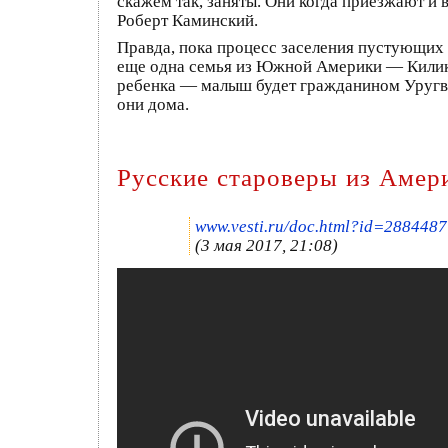
скажем так, заняты. Они когда приезжают и в
Роберт Каминский.
Правда, пока процесс заселения пустующих 
еще одна семья из Южной Америки — Килики
ребенка — малыш будет гражданином Уругвая
они дома.
Русские староверы из Амер
www.vesti.ru/doc.html?id=2884487
(3 мая 2017, 21:08)