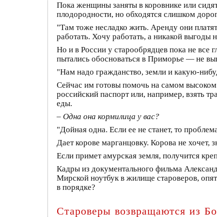
Пока женщины заняты в коровнике или сидят
плодородности, но обходятся слишком дорог
"Там тоже несладко жить. Аренду они платят
работать. Хочу работать, а никакой выгоды
Но и в России у старообрядцев пока не все
пытались обосноваться в Приморье — не вы
"Нам надо гражданство, земли и какую-нибуд
Сейчас им готовы помочь на самом высоком 
российский паспорт или, например, взять тра
еды.
– Одна она кормилица у вас?
"Дойная одна. Если ее не станет, то проблем
Дает корове марганцовку. Корова не хочет, з
Если примет амурская земля, получится кре
Кадры из документального фильма Александ
Мирской ноутбук в жилище староверов, опять
в порядке?
Староверы возвращаются из Бо