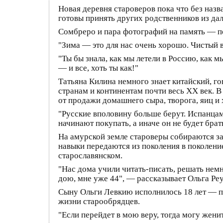
Новая деревня староверов пока что без назв
готовы принять других родственников из д
Сомбреро и пара фотографий на память — п
"Зима — это для нас очень хорошо. Чистый 
"Ты бы знала, как мы летели в Россию, как м
— и все, хоть ты как!"
Татьяна Килина немного знает китайский, г
странам и континентам почти весь XX век. 
от продажи домашнего сыра, творога, яиц и 
"Русские вполовину больше берут. Испанцам 
начинают покупать, а иначе он не будет брат
На амурской земле староверы собираются зан
навыки передаются из поколения в поколение
старославянском.
"Нас дома учили читать-писать, решать немно
дою, мне уже 44", — рассказывает Ольга Реу
Сыну Ольги Левкию исполнилось 18 лет — по
жизни старообрядцев.
"Если перейдет в мою веру, тогда могу женит