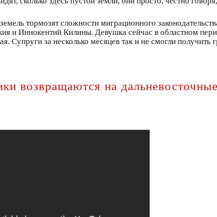
идят, сколько здесь пустой земли, они просто, честно говор
земель тормозят сложности миграционного законодательства
я и Иннокентий Килины. Девушка сейчас в областном перина
. Супруги за несколько месяцев так и не смогли получить
ики возвращаются на дальневосточные