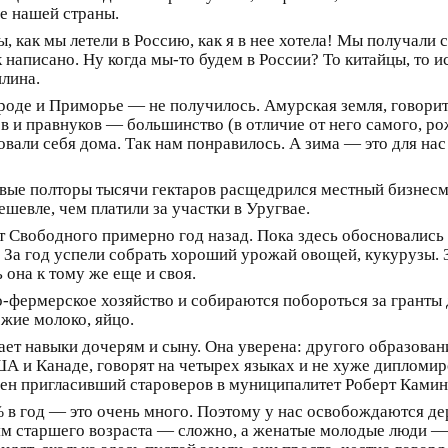
е нашей страны.
бы, как мы летели в Россию, как я в нее хотела! Мы получали 
к написано. Ну когда мы-то будем в России? То китайцы, то ис
лина.
роде и Приморье — не получилось. Амурская земля, говорит
в и правнуков — большинство (в отличие от него самого, ро
овали себя дома. Так нам понравилось. А зима — это для на
рвые полторы тысячи гектаров расщедрился местный бизнесм
шевле, чем платили за участки в Уругвае.
т Свободного примерно год назад. Пока здесь обосновались
 За год успели собрать хороший урожай овощей, кукурузы. 
 она к тому же еще и своя.
фермерское хозяйство и собираются побороться за гранты 
ежие молоко, яйцо.
едает навыки дочерям и сыну. Она уверена: другого образова
ША и Канаде, говорят на четырех языках и не хуже дипломи
рен пригласивший староверов в муниципалитет Роберт Камин
% в год — это очень много. Поэтому у нас освобождаются д
 старшего возраста — сложно, а женатые молодые люди — и