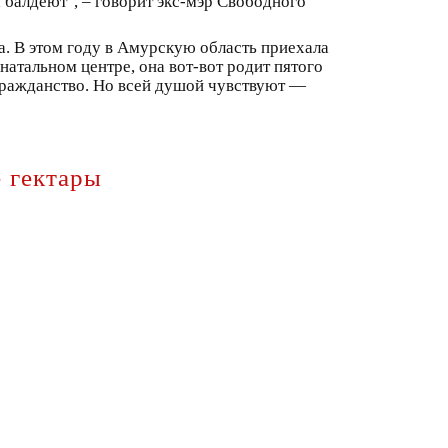
я, балдеют", – говорит экс-мэр Свободного
. В этом году в Амурскую область приехала
тальном центре, она вот-вот родит пятого
 гражданство. Но всей душой чувствуют —
 гектары