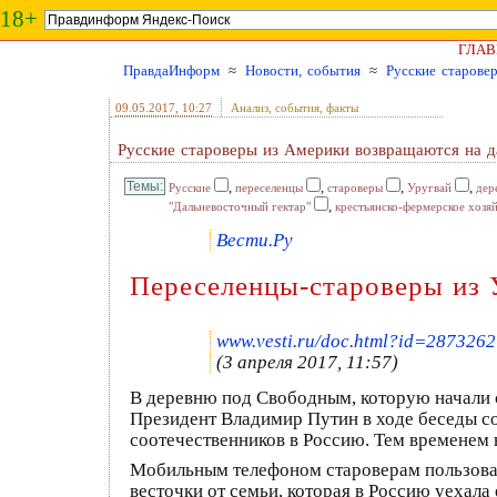
18+
ГЛАВ
ПравдаИнформ
≈
Новости, события
≈
Русские старове
09.05.2017
, 10:27
Анализ, события, факты
Русские староверы из Америки возвращаются на д
,
,
,
,
Русские
переселенцы
староверы
Уругвай
дер
,
"Дальневосточный гектар"
крестьянско-фермерское хозя
Вести.Ру
Переселенцы-староверы из 
www.vesti.ru/doc.html?id=2873262
(3 апреля 2017, 11:57)
В деревню под Свободным, которую начали с
Президент Владимир Путин в ходе беседы с
соотечественников в Россию. Тем временем
Мобильным телефоном староверам пользоват
весточки от семьи, которая в Россию уехал