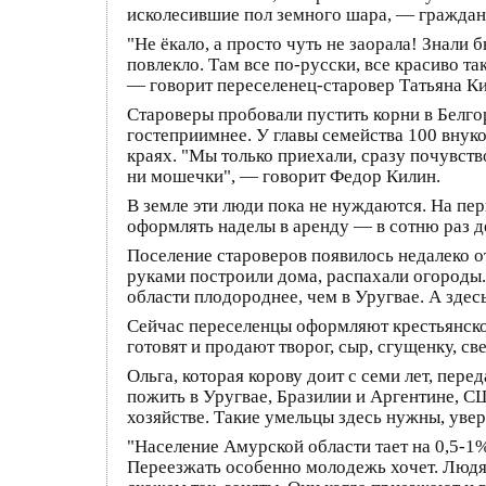
исколесившие пол земного шара, — граждан
"Не ёкало, а просто чуть не заорала! Знали 
повлекло. Там все по-русски, все красиво та
— говорит переселенец-старовер Татьяна Ки
Староверы пробовали пустить корни в Белго
гостеприимнее. У главы семейства 100 внуко
краях. "Мы только приехали, сразу почувств
ни мошечки", — говорит Федор Килин.
В земле эти люди пока не нуждаются. На пе
оформлять наделы в аренду — в сотню раз де
Поселение староверов появилось недалеко о
руками построили дома, распахали огороды.
области плодороднее, чем в Уругвае. А здесь
Сейчас переселенцы оформляют крестьянско-
готовят и продают творог, сыр, сгущенку, св
Ольга, которая корову доит с семи лет, пер
пожить в Уругвае, Бразилии и Аргентине, С
хозяйстве. Такие умельцы здесь нужны, уве
"Население Амурской области тает на 0,5-1
Переезжать особенно молодежь хочет. Людям