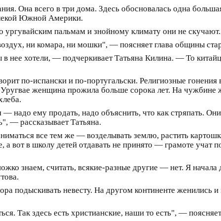
ания. Она всего в три дома. Здесь обосновалась одна больша
алекой Южной Америки.
о ургувайским пальмам и знойному климату они не скучают.
воздух, ни комара, ни мошки", — поясняет глава общины ст
ы в нее хотели, — подчеркивает Татьяна Килина. — То китайцы
оворит по-испански и по-португальски. Религиозные гонения
В Уругвае женщина прожила больше сорока лет. На чужбине 
хлеба.
— надо ему продать, надо объяснить, что как стряпать. Они
ь", — рассказывает Татьяна.
иматься все тем же — возделывать землю, растить картошку,
, а вот в школу детей отдавать не принято — грамоте учат 
жко знаем, считать, всякие-разные другие — нет. Я начала до
това.
ра подыскивать невесту. На другом континенте женились и 
ься. Так здесь есть христианские, наши то есть", — поясняе