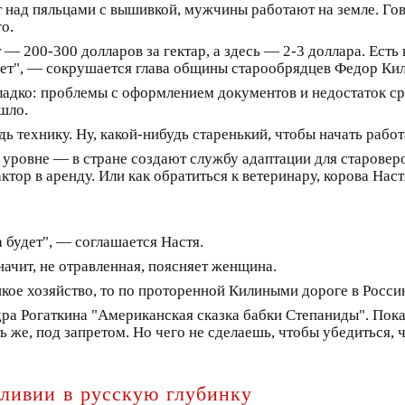
 над пяльцами с вышивкой, мужчины работают на земле. Гов
о.
 — 200-300 долларов за гектар, а здесь — 2-3 доллара. Есть
 нет", — сокрушается глава общины старообрядцев Федор Ки
 гладко: проблемы с оформлением документов и недостаток с
шло.
ь технику. Ну, какой-нибудь старенький, чтобы начать работа
уровне — в стране создают службу адаптации для староверо
ктор в аренду. Или как обратиться к ветеринару, корова Наст
а будет", — соглашается Настя.
начит, не отравленная, поясняет женщина.
пкое хозяйство, то по проторенной Килиными дороге в Росси
ра Рогаткина "Американская сказка бабки Степаниды". Пока
 же, под запретом. Но чего не сделаешь, чтобы убедиться, 
ливии в русскую глубинку