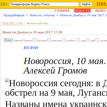
18+
ПР
ГЛАВНАЯ
НОВОСТИ
ВИДЕО
ПравдаИнформ
≈
Новости, события
≈
Новости Донбасса 10 мая 2017 1
10.05.2017
, 17:02
Военные действия
Новости Донбасса 10 мая 2017 17.00
,
,
,
,
,
,
Алексей Громов
басурин
марочко
донбасс
днр
лрн
луган
ИА ФАН
Новороссия, 10 мая.
Алексей Громов
Названы имена украинск