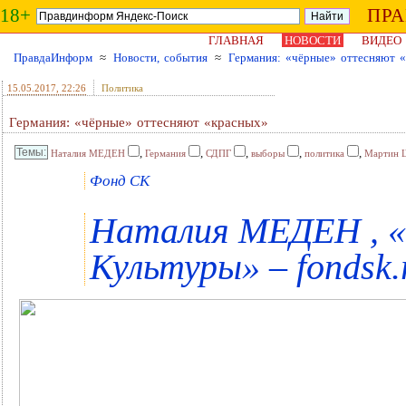
18+
ПР
ГЛАВНАЯ
НОВОСТИ
ВИДЕО
ПравдаИнформ
≈
Новости, события
≈
Германия: «чёрные» оттесняют 
15.05.2017
, 22:26
Политика
Германия: «чёрные» оттесняют «красных»
,
,
,
,
,
Наталия МЕДЕН
Германия
СДПГ
выборы
политика
Мартин 
Фонд СК
Наталия МЕДЕН , 
Культуры» – fondsk.