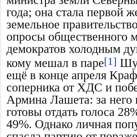
министра земли Северны
года; она стала первой 
земельное правительств
опросы общественного м
демократов холодным ду
[1]
кому мешал в паре
Шул
ещё в конце апреля Краф
соперника от ХДС и поб
Армина Лашета: за него
готовы отдать голоса 28%
49%. Однако личная поп
спасла партию от пораже