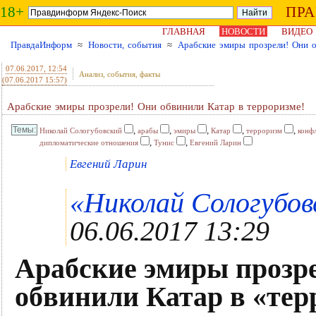
18+
ПР
ГЛАВНАЯ
НОВОСТИ
ВИДЕО
ПравдаИнформ
≈
Новости, события
≈
Арабские эмиры прозрели! Они о
07.06.2017
, 12:54
Анализ, события, факты
(07.06.2017 15:57)
Арабские эмиры прозрели! Они обвинили Катар в терроризме!
,
,
,
,
,
Николай Сологубовский
арабы
эмиры
Катар
терроризм
конф
,
,
дипломатические отношения
Тунис
Евгений Ларин
Евгений Ларин
«Николай Сологубовс
06.06.2017 13:29
Арабские эмиры прозр
обвинили Катар в «тер