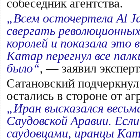
собеседник агентства.
„Всем осточертела Al J
свергать революционных
королей и показала это 
Катар перегнул все пал
было“
, — заявил эксперт
Сатановский подчеркнул,
остались в стороне от а
„Иран высказался весь
Саудовской Аравии. Если
саудовцами, иранцы Ка