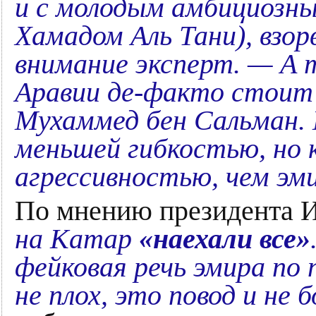
и с молодым амбициозн
Хамадом Аль Тани), взо
внимание эксперт. — А т
Аравии де-факто стоит 
Мухаммед бен Сальман. 
меньшей гибкостью, но 
агрессивностью, чем эм
По мнению президента 
на Катар
«наехали все»
фейковая речь эмира по 
не плох, это повод и не 