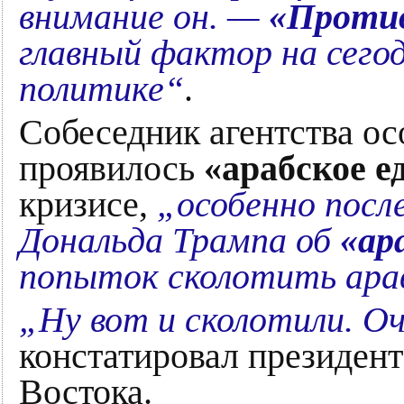
внимание он. —
«Против
главный фактор на сего
политике“
.
Собеседник агентства ос
проявилось
«арабское е
кризисе,
„особенно посл
Дональда Трампа об
«ар
попыток сколотить ара
„Ну вот и сколотили. О
констатировал президен
Востока.