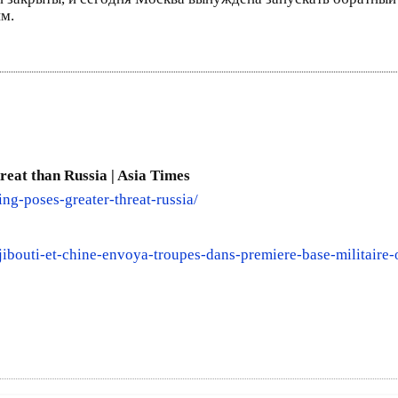
им.
hreat than Russia | Asia Times
ing-poses-greater-threat-russia/
jibouti-et-chine-envoya-troupes-dans-premiere-base-militaire-