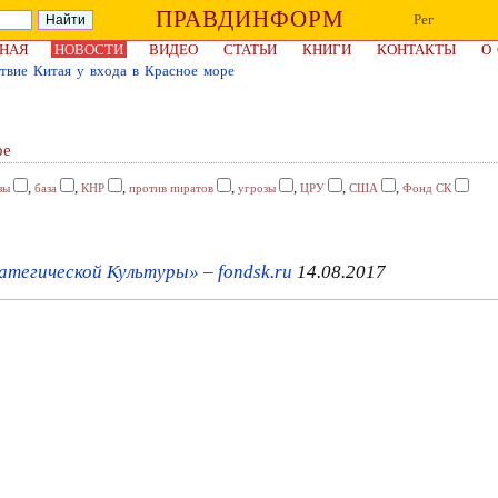
ПРАВДИНФОРМ
Рег
НАЯ
НОВОСТИ
ВИДЕО
СТАТЬИ
КНИГИ
КОНТАКТЫ
О
твие Китая у входа в Красное море
ре
,
,
,
,
,
,
,
зы
база
КНР
против пиратов
угрозы
ЦРУ
США
Фонд СК
егической Культуры» – fondsk.ru
14.08.2017