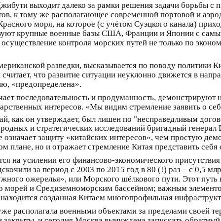
Джибути выходит далеко за рамки решения задачи борьбы с 
ов, к тому же располагающее современной портовой и аэр
расного моря, на которое (с учётом Суэцкого канала) прих
твуют крупные военные базы США, Франции и Японии с сам
осуществление контроля морских путей не только по эконо
мериканской разведки, высказывается по поводу политики К
 считает, что развитие ситуации неуклонно движется в нап
ию, «предопределена».
личает последовательность и продуманность, демонстрируют
рственных интересов. «Мы видим стремление заявить о себе
ай, как он утверждает, был лишен по "несправедливым догов
родных и стратегических исследований бригадный генерал 
 означает защиту «китайских интересов», чем простую демо
ом плане, но и отражает стремление Китая представить себя
ся на усилении его финансово-экономического присутствия 
кочили за период с 2003 по 2015 год в 80 (!) раз – с 0,5 м
жного ожерелья», или Морского шёлкового пути. Этот путь 
го морей и Средиземноморским бассейном; важным элементо
е находится созданная Китаем многопрофильная инфраструкт
, уже располагала военными объектами за пределами своей т
и закрыты, и сегодня Москва вынуждена запускать обратный