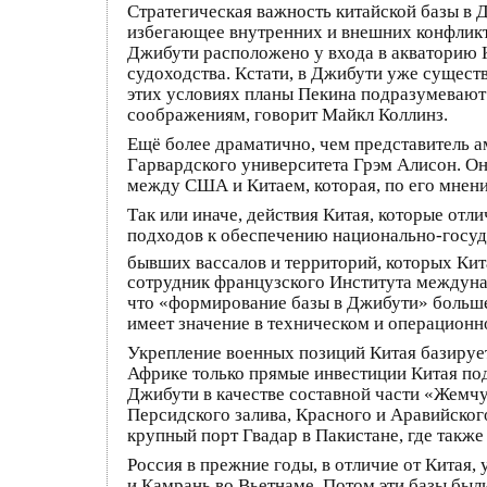
Стратегическая важность китайской базы в 
избегающее внутренних и внешних конфликт
Джибути расположено у входа в акваторию К
судоходства. Кстати, в Джибути уже сущес
этих условиях планы Пекина подразумевают 
соображениям, говорит Майкл Коллинз.
Ещё более драматично, чем представитель а
Гарвардского университета Грэм Алисон. Он
между США и Китаем, которая, по его мнен
Так или иначе, действия Китая, которые от
подходов к обеспечению национально-госуда
бывших вассалов и территорий, которых Кит
сотрудник французского Института междуна
что «формирование базы в Джибути» больше
имеет значение в техническом и операционн
Укрепление военных позиций Китая базирует
Африке только прямые инвестиции Китая подс
Джибути в качестве составной части «Жемчу
Персидского залива, Красного и Аравийско
крупный порт Гвадар в Пакистане, где такж
Россия в прежние годы, в отличие от Китая
и Камрань во Вьетнаме. Потом эти базы был