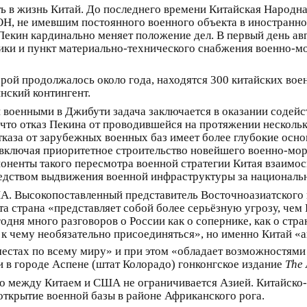
ь в жизнь Китай. До последнего времени Китайская Народн
Н, не имевшим постоянного военного объекта в иностранном
Пекин кардинально меняет положение дел. В первый день а
ики и пункт материально-технического снабжения военно-м
орой продолжалось около года, находятся 300 китайских во
нский контингент.
военными в Джибути задача заключается в оказании содейс
что отказ Пекина от проводившейся на протяжении нескольк
тказа от зарубежных военных баз имеет более глубокие осн
включая приоритетное строительство новейшего военно-морс
ненты такого пересмотра военной стратегии Китая взаимос
дством выдвижения военной инфраструктуры за национальн
. Высокопоставленный представитель Восточноазиатского ц
эта страна «представляет собой более серьёзную угрозу, чем
ня много разговоров о России как о сопернике, как о стра
 к чему необязательно присоединяться», но именно Китай «
стах по всему миру» и при этом «обладает возможностями 
 в городе Аспене (штат Колорадо) гонконгское издание
The 
во между Китаем и США не ограничивается Азией. Китайско-
 открытие военной базы в районе Африканского рога.