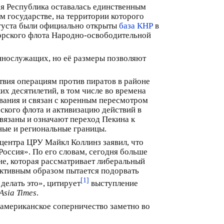
ая Республика оставалась единственным
 государстве, на территории которого
вгуста были официально открыты
база КНР
в
орского флота Народно-освободительной
еннослужащих, но её размеры позволяют
твия операциям против пиратов в районе
их десятилетий, в том числе во времена
ования и связан с коренным пересмотром
кого флота и активизацию действий в
вязаны и означают переход Пекина к
ые и региональные границы.
ентра ЦРУ Майкл Коллинз заявил, что
 Россия». По его словам, сегодня больше
не, которая рассматривает либеральный
активным образом пытается подорвать
[1]
делать это», цитирует
выступление
Asia Times
.
американское соперничество заметно во