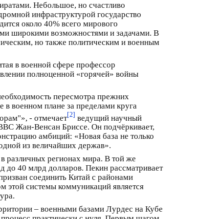
пиратами. Небольшое, но счастливо
одромной инфраструктурой государство
одится около 40% всего мирового
ыми широкими возможностями и задачами. В
мическим, но также политическим и военным
итая в военной сфере профессор
равлении полноценной «горячей» войны
 необходимость пересмотра прежних
 в военном плане за пределами круга
[2]
орам"», - отмечает
ведущий научный
ВВС Жан-Венсан Бриссе. Он подчёркивает,
нстрацию амбиций: «Новая база не только
 одной из величайших держав».
в различных регионах мира. В той же
лрд до 40 млрд долларов. Пекин рассматривает
призван соединить Китай с районами
м этой системы коммуникаций является
ура.
ерритории – военными базами Лурдес на Кубе
 процесс практически с нуля. Первым шагом