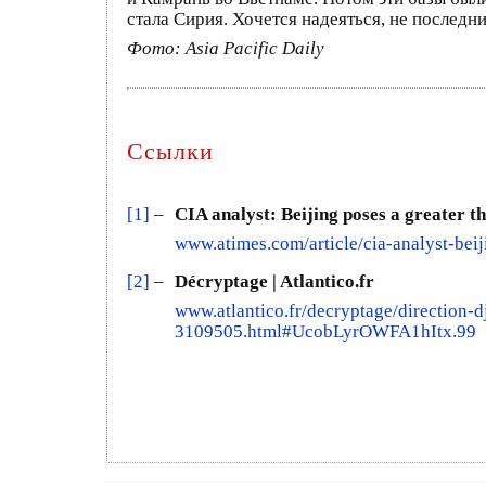
стала Сирия. Хочется надеяться, не последн
Фото: Asia Pacific Daily
Ссылки
[1]
–
CIA analyst: Beijing poses a greater t
www.atimes.com/article/cia-analyst-beij
[2]
–
Décryptage | Atlantico.fr
www.atlantico.fr/decryptage/direction-d
3109505.html#UcobLyrOWFA1hItx.99