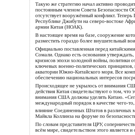
Такую же стратегию начал активно проводит
постоянным членом Совета Безопасности ОО
отсутствует вооружённый конфликт. Теперь 
Республике Джибути на северо-востоке Афр
армии Китая (НОАК).
В настоящее время на базе, сооружение кот
разместить гораздо более внушительный вои
Официально поставленная перед китайскими 
Сомали. Однако есть основания утверждать, 
кризисов эпохи холодной войны, политики о
ключевых военно-политических принципов, 
акватории Южно-Китайского моря. Все компо
обеспечению национальных интересов посре
Происходящее не укрылось от внимания США
действия Китая свидетельствуют о том, что 
внимания США должны уделять Китаю. «Сегод
международный порядок в качестве чего-то,
влияние Соединенных Штатов в различных ме
Майкла Коллинза на форуме по безопасности
По словам представителя ЦРУ, соперничест
всём мире, свидетельством этого является и