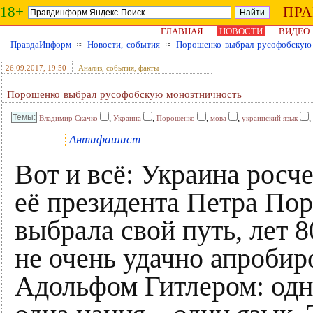
18+
ПР
ГЛАВНАЯ
НОВОСТИ
ВИДЕО
ПравдаИнформ
≈
Новости, события
≈
Порошенко выбрал русофобскую
26.09.2017
, 19:50
Анализ, события, факты
Порошенко выбрал русофобскую моноэтничность
,
,
,
,
,
Владимир Скачко
Украина
Порошенко
мова
украинский язык
Антифашист
Вот и всё: Украина росч
её президента Петра По
выбрала свой путь, лет 8
не очень удачно апроби
Адольфом Гитлером: одн