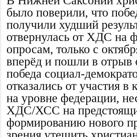
В Нижней Саксонии хрис
было поверили, что побед
получили худший результ
отвернулась от ХДС на 
опросам, только с октяб
вперёд и пошли в отрыв
победа социал-демократо
отказались от участия в
на уровне федерации, не
ХДС/ХСС на предстоящи
формированию нового пр
зрения утешить христиа