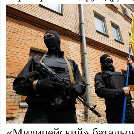
«Милицейский» батальо