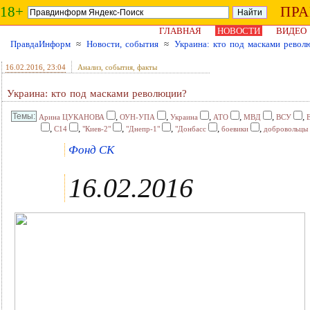
18+
ПР
ГЛАВНАЯ
НОВОСТИ
ВИДЕО
ПравдаИнформ
≈
Новости, события
≈
Украина: кто под масками револ
16.02.2016
, 23:04
Анализ, события, факты
Украина: кто под масками революции?
,
,
,
,
,
,
Арина ЦУКАНОВА
ОУН-УПА
Украина
АТО
МВД
ВСУ
,
,
,
,
,
,
С14
"Киев-2"
"Днепр-1"
"Донбасс
боевики
добровольцы
Фонд СК
16.02.2016