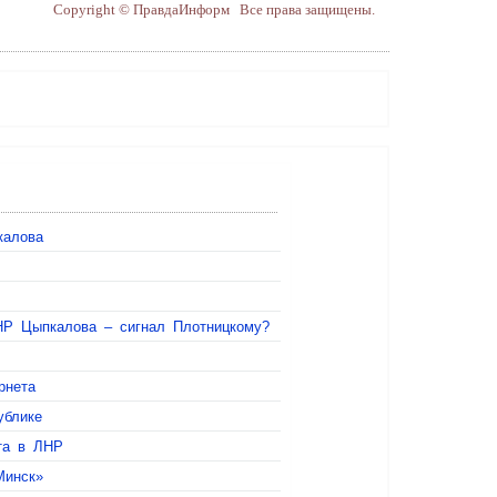
Copyright © ПравдаИнформ Все права защищены.
калова
ЛНР Цыпкалова – сигнал Плотницкому?
рнета
ублике
та в ЛНР
Минск»