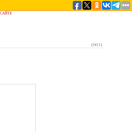
 САЙТЕ
(3411)