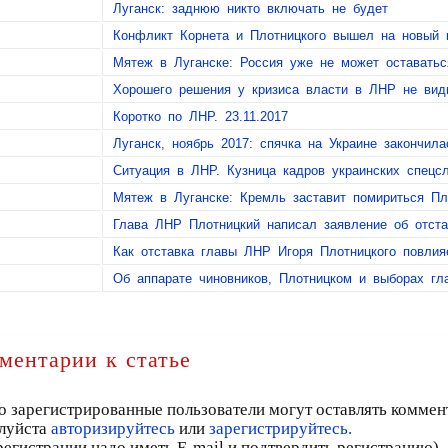
Луганск: заднюю никто включать не будет
Конфликт Корнета и Плотницкого вышел на новый 
Мятеж в Луганске: Россия уже не может оставатьс
Хорошего решения у кризиса власти в ЛНР не вид
Коротко по ЛНР. 23.11.2017
Луганск, ноябрь 2017: спячка на Украине закончила
Ситуация в ЛНР. Кузница кадров украинских спецс
Мятеж в Луганске: Кремль заставит помириться Пл
Глава ЛНР Плотницкий написал заявление об отста
Как отставка главы ЛНР Игоря Плотницкого повлия
Об аппарате чиновников, Плотницком и выборах гл
ментарии к статье
о зарегистрированные пользователи могут оставлять коммен
луйста
авторизируйтесь
или
зарегистрируйтесь.
регистрации надо иметь E-mail и подтвердить регистрацию)