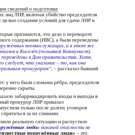
ции сведений о подготовке
ых лиц ЛНР, включая убийство председателя
с целью создания условий для сдачи ЛНР и
торые признаются, что дело о перевороте
нного содержания (ИВС), а были переведены
вооружённых военнослужащих, и в этот же
калов и Киселёв (позывной Коммунист).
 переведены в Дом правительства. Хотя,
 следует, что указание – то, как они
неральным прокурором“
, – рассказал бывший
т: у него были сломаны рёбра, председателя
меренно скрыты.
казало забаррикадировать входы и выходы в
ьный прокурор ЛНР приказал
выпустили только после долгих уговоров
спрятаться за их спинами.
енило реальную ситуацию и распустило
оружённые люди»
никакой опасности не
еизвестные вооружённые люди»
– это