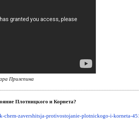
хара Прилепина
тояние Плотницкого и Корнета?
-chem-zavershitsja-protivostojanie-plotnickogo-i-korneta-45