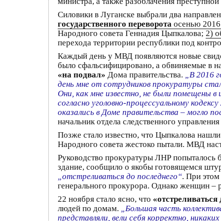
министра, а также разоблачения преступной
Силовики в Луганске выбрали два направле
государственного переворота
осенью 2016
Народного cовета Геннадия Цыпкалова;
2) 
перехода территории республики под контр
Каждый день у МВД появляются новые свидет
было сфальсифицировано, а обвиняемые в на
«на подвал»
Дома правительства.
„В 2016 
день мне от сотрудников прокуратуры стал
Они, как мне известно, не были помещены в
согласно уголовно-процессуальному кодексу
оказались в Доме правительства – могло п
начальник отдела следственного управлени
Позже стало известно, что Цыпкалова нашли
Народного совета жестоко пытали. МВД наст
Руководство прокуратуры ЛНР попыталось бы
здание, сообщило о якобы готовящемся шту
„отстреливаться до последнего“
. При этом
генерального прокурора. Однако женщин – р
22 ноября стало ясно, что
«отстреливаться 
людей по домам.
„Большая часть коллектив
представляли, вели себя корректно, никаки