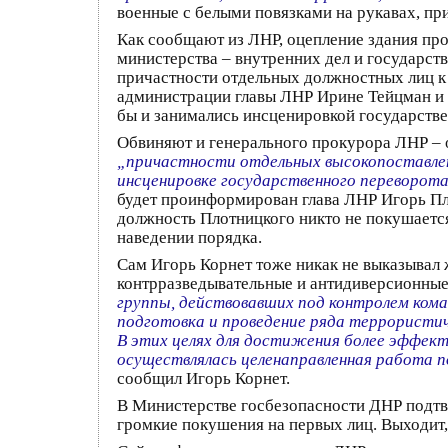
военные с белыми повязками на рукавах, пр
Как сообщают из ЛНР, оцепление здания про
министерства – внутренних дел и государст
причастности отдельных должностных лиц к
администрации главы ЛНР Ирине Тейцман и 
бы и занимались инсценировкой государстве
Обвиняют и генерального прокурора ЛНР – о
„причастности отдельных высокопоставлен
инсценировке государственного переворот
будет проинформирован глава ЛНР Игорь П
должность Плотницкого никто не покушается,
наведении порядка.
Сам Игорь Корнет тоже никак не выказывал 
контрразведывательные и антидиверсионные
группы, действовавших под контролем кома
подготовка и проведение ряда террористи
В этих целях для достижения более эффек
осуществлялась целенаправленная работа 
сообщил Игорь Корнет.
В Министерстве госбезопасности ДНР подтве
громкие покушения на первых лиц. Выходит,