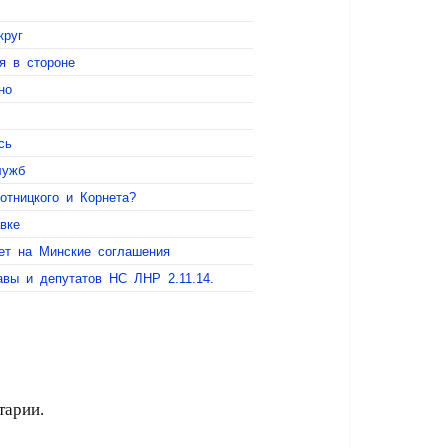
круг
я в стороне
но
сь
лужб
отницкого и Корнета?
вке
ет на Минские соглашения
авы и депутатов НС ЛНР 2.11.14.
тарии.