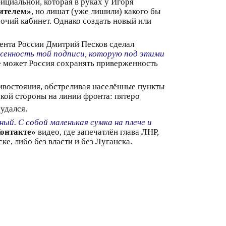
фициальной, которая в руках у Игоря
ителем»
, но лишат (уже лишили) какого бы
бочий кабинет. Однако создать новый или
дента России Дмитрий Песков сделал
женность той подписи, которую под этими
 не может Россия сохранять приверженность
востояния, обстреливая населённые пункты
кой стороны на линии фронта: пятеро
удался.
й. С собой маленькая сумка на плече и
онтакте»
видео, где запечатлён глава ЛНР,
е, либо без власти и без Луганска.