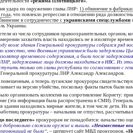
 деятельности
«режима Плотницкого»
.
ния удара по окружению главы ЛНР:
1) обвинение в фабрика
 года
, что повлекло репрессии в отношении ряда должностн
обвинение в сотрудничестве с
украинскими спецслужбами
оль Украины.
ели из числа сотрудников правоохранительных органов, ко
мерении захватить власть находились не в изоляторе време
году возле здания Генеральной прокуратуры собрался ряд 
о известно, что Военным управлением были задержаны Цып
 изолятор временного содержания, а были после задержания
 ЛНР, задержанные лица должны находиться в ИВС. Из этого
оступить только от главы республики по согласованию с ге
я Генеральной прокуратуры ЛНР Александр Александров.
 повешенным, а теперь луганские прокуроры свидетельствую
аивает на версии убийства, поскольку факты пыток были на
ло организовать коллектив на сопротивление Корнету: при
рме (эта информация была распространена в СМИ). Генерал
 в здании находились мирные жители, в том числе дети. Их 
аботниц прокуратуры – начальник не отпустил, рассчитывал 
до последнего»
прокурорам не понадобится: начальство оц
а добровольно сложили оружие и вышли.
«Неизвестные во
х провокаций не было“
, – цитирует сайт МВД прокуроров.
«Н