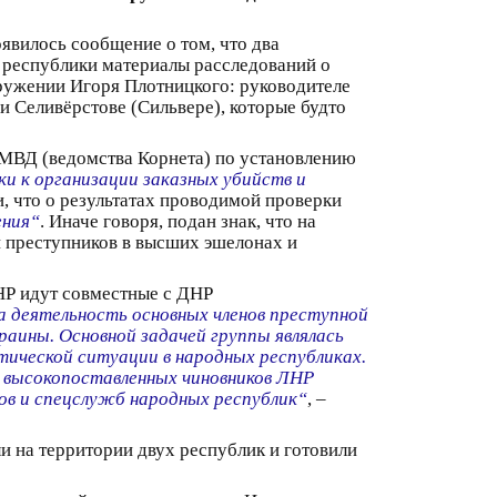
явилось сообщение о том, что два
у республики материалы расследований о
ружении Игоря Плотницкого: руководителе
 Селивёрстове (Сильвере), которые будто
 МВД (ведомства Корнета) по установлению
и к организации заказных убийств и
, что о результатах проводимой проверки
ения“
. Иначе говоря, подан знак, что на
ии преступников в высших эшелонах и
ЛНР идут совместные с ДНР
а деятельность основных членов преступной
раины. Основной задачей группы являлась
ической ситуации в народных республиках.
а высокопоставленных чиновников ЛНР
ов и спецслужб народных республик“
, –
и на территории двух республик и готовили