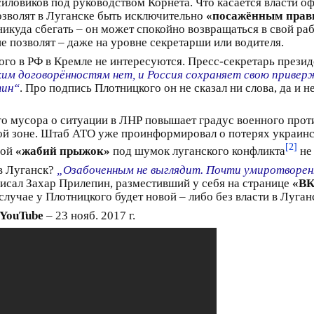
силовиков под руководством Корнета. Что касается власти о
озволят в Луганске быть исключительно
«посажённым прав
икуда сбегать – он может спокойно возвращаться в свой ра
е позволят – даже на уровне секретарши или водителя.
ого в РФ в Кремле не интересуются. Пресс-секретарь прези
им договорённостям нет, и Россия сохраняет свою привер
тин“
. Про подпись Плотницкого он не сказал ни слова, да и
 мусора о ситуации в ЛНР повышает градус военного проти
ой зоне. Штаб АТО уже проинформировал о потерях украинс
[2]
ной
«жабий прыжок»
под шумок луганского конфликта
не 
 в Луганск?
„Озабоченным не выглядит. Почти умиротворенны
аписал Захар Прилепин, разместивший у себя на странице
«ВК
чае у Плотницкого будет новой – либо без власти в Луганск
 YouTube
– 23 нояб. 2017 г.