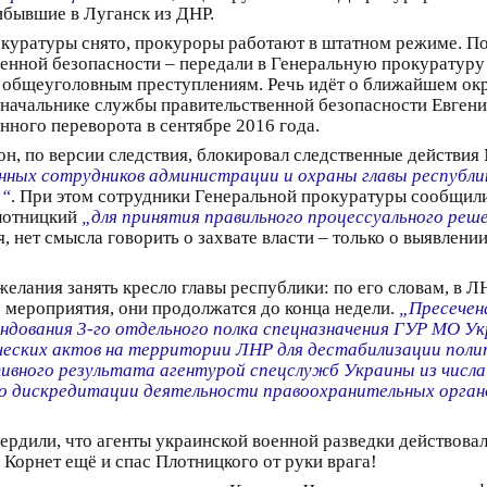
ибывшие в Луганск из ДНР.
куратуры снято, прокуроры работают в штатном режиме. По
венной безопасности – передали в Генеральную прокуратур
 общеуголовным преступлениям. Речь идёт о ближайшем ок
начальнике службы правительственной безопасности Евгении
нного переворота в сентябре 2016 года.
н, по версии следствия, блокировал следственные действия
ных сотрудников администрации и охраны главы республик
а“
. При этом сотрудники Генеральной прокуратуры сообщили
лотницкий
„для принятия правильного процессуального реш
 нет смысла говорить о захвате власти – только о выявлен
желания занять кресло главы республики: по его словам, в 
 мероприятия, они продолжатся до конца недели.
„Пресечен
ндования 3-го отдельного полка спецназначения ГУР МО Ук
ческих актов на территории ЛНР для дестабилизации полит
тивного результата агентурой спецслужб Украины из числ
по дискредитации деятельности правоохранительных орган
рдили, что агенты украинской военной разведки действовал
 Корнет ещё и спас Плотницкого от руки врага!