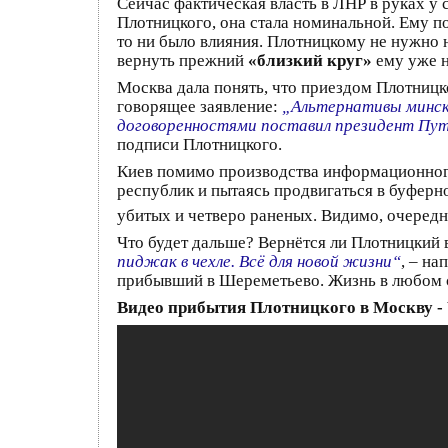
Сейчас фактическая власть в ЛНР в руках у 
Плотницкого, она стала номинальной. Ему п
то ни было влияния. Плотницкому не нужно н
вернуть прежний
«близкий круг»
ему уже н
Москва дала понять, что приездом Плотницк
говорящее заявление:
„Альтернативы минск
договоренностями поставил президент Пу
подписи Плотницкого.
Киев помимо производства информационного
республик и пытаясь продвигаться в буферн
убитых и четверо раненых. Видимо, очеред
Что будет дальше? Вернётся ли Плотницкий
пиджак в чехле. Всё для новой жизни“
, – н
прибывший в Шереметьево. Жизнь в любом слу
Видео прибытия Плотницкого в Москву -