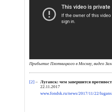
Прибытие Плотницкого в Москву, видео За
[2]
–
Луганск: чем завершится противос
22.11.2017
www.fondsk.ru/news/2017/11/22/lugansk