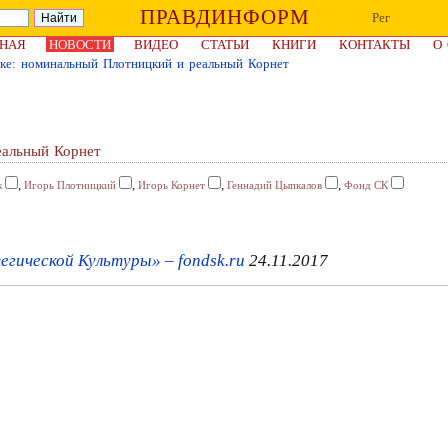
ПРАВДИНФОРМ
Рег
НАЯ
НОВОСТИ
ВИДЕО
СТАТЬИ
КНИГИ
КОНТАКТЫ
О
ске: номинальный Плотницкий и реальный Корнет
еальный Корнет
,
,
,
,
к
Игорь Плотницкий
Игорь Корнет
Геннадий Цыпкалов
Фонд СК
гической Культуры» – fondsk.ru
24.11.2017