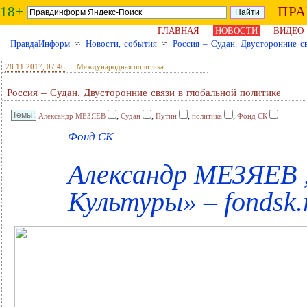
18+
ПР
ГЛАВНАЯ
НОВОСТИ
ВИДЕО
ПравдаИнформ
≈
Новости, события
≈
Россия – Судан. Двусторонние св
28.11.2017
, 07:46
Международная политика
Россия – Судан. Двусторонние связи в глобальной политике
,
,
,
,
Александр МЕЗЯЕВ
Судан
Путин
политика
Фонд СК
Фонд СК
Александр МЕЗЯЕВ 
Культуры» – fondsk.