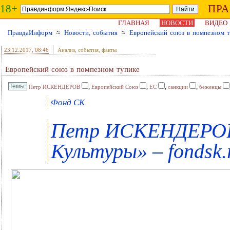
18+
ПР
ГЛАВНАЯ
НОВОСТИ
ВИДЕО
ПравдаИнформ
≈
Новости, события
≈
Европейский союз в помпезном 
23.12.2017
, 08:46
Анализ, события, факты
Европейский союз в помпезном тупике
,
,
,
,
Петр ИСКЕНДЕРОВ
Европейский Союз
ЕС
санкции
беженцы
Фонд СК
Петр ИСКЕНДЕРОВ 
Культуры» – fondsk.