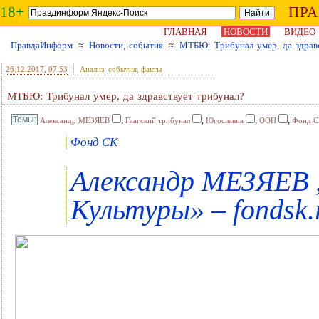
18+
ПР
ГЛАВНАЯ
НОВОСТИ
ВИДЕО
ПравдаИнформ
≈
Новости, события
≈
МТБЮ: Трибунал умер, да здрав
26.12.2017
, 07:53
Анализ, события, факты
МТБЮ: Трибунал умер, да здравствует трибунал?
,
,
,
,
Александр МЕЗЯЕВ
Гаагский трибунал
Югославия
ООН
Фонд С
Фонд СК
Александр МЕЗЯЕВ 
Культуры» – fondsk.