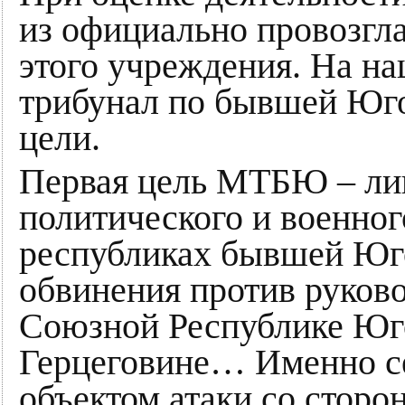
из официально провозгл
этого учреждения. На н
трибунал по бывшей Юго
цели.
Первая цель МТБЮ – ли
политического и военног
республиках бывшей Ю
обвинения против руково
Союзной Республике Юго
Герцеговине… Именно се
объектом атаки со сторо