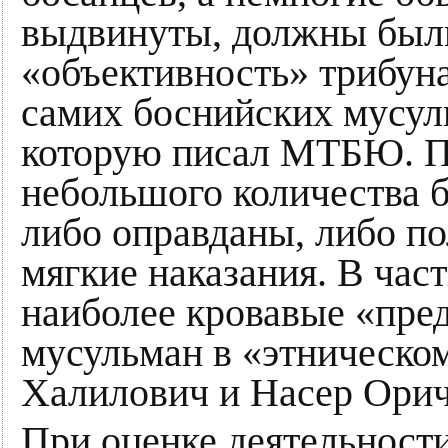
выдвинуты, должны был
«объективность» трибун
самих боснийских мусуль
которую писал МТБЮ. П
небольшого количества 
либо оправданы, либо п
мягкие наказания. В час
наиболее кровавые «пре
мусульман в «этническ
Халилович и Насер Орич
При оценке деятельност