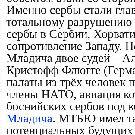
Именно сербы стали гла
тотальному разрушению
сербы в Сербии, Хорвати
сопротивление Западу. Н
Младича двое судей – А
Кристофф Флюгге (Герман
палаты из трёх человек 
члены НАТО, авиация ко
боснийских сербов под 
Младича
. МТБЮ имел та
потенциальных будущих 