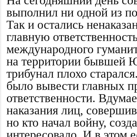
На сегодняшний день со
выполнил ни одной из по
Так и остались ненаказ
главную ответственност
международного гуманит
на территории бывшей Ю
трибунал плохо старалс
было вывести главных п
ответственности. Вдумае
наказания лиц, соверши
но кто начал войну, созд
интересовало. И в этом е