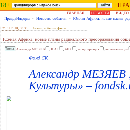
18+
ПР
ГЛАВНАЯ
НОВОСТИ
ВИДЕО
ПравдаИнформ
≈
Новости, события
≈
Южная Африка: новые планы рад
21.01.2018
, 00:35
Анализ, события, факты
Южная Африка: новые планы радикального преобразования обще
,
,
,
,
Александр МЕЗЯЕВ
ЮАР
АНК
экспроприация
национализация
Фонд СК
Александр МЕЗЯЕВ 
Культуры» – fondsk.