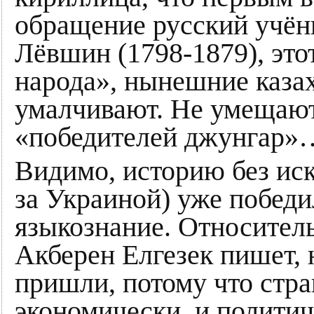
обращение русский учё
Лёвшин (1798-1879), это
народа», нынешние казах
умалчивают. Не умещаютс
«победителей джунгар»
Видимо, историю без иск
за Украиной) уже победил
языкознание. Относител
Акберен Елгезек пишет, 
пришли, потому что стра
экономически, и политич