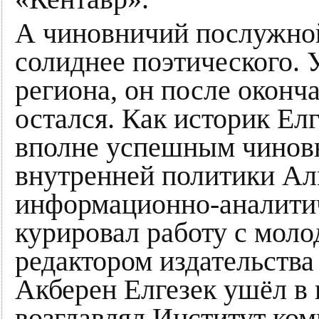
А чиновничий послужной
солиднее поэтического.
региона, он после оконч
остался. Как историк Елг
вполне успешным чиновн
внутренней политики Ал
информационно-аналитич
курировал работу с мол
редактором издательства
Акберен Елгезек ушёл в
возглавлял Институт ком