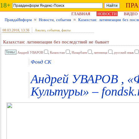
18+
ПР
ГЛАВНАЯ
НОВОСТИ
ВИДЕО
ПравдаИнформ
≈
Новости, события
≈
Казахстан: латинизации без посл
08.03.2018
, 13:36
Анализ, события, факты
Казахстан: латинизации без последствий не бывает
,
,
,
,
Андрей УВАРОВ
Казахстан
Назарбаев
латиница
русский язык
Фонд СК
Андрей УВАРОВ , «
Культуры» – fondsk.