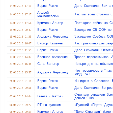
Борис Рожин
Дело Скрипаля: Британ
14.03.2018 17:11
Андрей
Как мы всей страной С
14.03.2018 17:17
Манзолевский
Кримсон Альтер
Постыдная тайна: за С
14.03.2018 17:56
Борис Рожин
Заседание СБ ООН по 
15.03.2018 00:47
Андрюха Червонец
Заседание Совбеза ООН
15.03.2018 01:35
Виктор Каменев
Как правильно разгова
16.03.2018 16:07
Борис Рожин
Дело Скрипаля: Ответ
17.03.2018 11:55
Военное обозрение
Травля перебежчиков. А
17.03.2018 14:37
Сеть Вольтер
Четыре дня на объявле
21.03.2018 16:48
Что говорилось в "пам
Андрюха Червонец
22.03.2018 15:57
МИД РФ?
Борис Рожин
Инцидент в Солсбери. 
28.03.2018 01:11
Борис Рожин
Дело Скрипаля: Вопрос
01.04.2018 09:56
Скрипаля отравили бри
Газета «Завтра»
02.04.2018 14:04
деньги США
RT на русском
«Русский «Портон-Даун
06.04.2018 09:22
Кримсон Альтер
"Дело Скрипаля" было 
06.04.2018 09:59