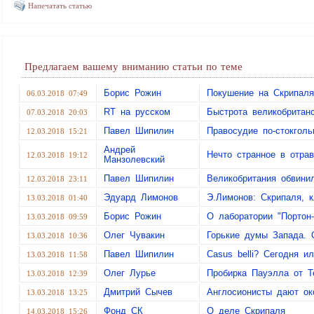
Напечатать статью
Предлагаем вашему вниманию статьи по теме
Борис Рожин
Покушение на Скрипаля
06.03.2018 07:49
RT на русском
Быстрота великобритан
07.03.2018 20:03
Павел Шипилин
Правосудие по-стокгольм
12.03.2018 15:21
Андрей
Нечто странное в отра
12.03.2018 19:12
Манзолевский
Павел Шипилин
Великобритания обвини
12.03.2018 23:11
Эдуард Лимонов
Э.Лимонов: Скрипаля, 
13.03.2018 01:40
Борис Рожин
О лаборатории "Портон
13.03.2018 09:59
Олег Чувакин
Горькие думы Запада. 
13.03.2018 10:36
Павел Шипилин
Casus belli? Сегодня и
13.03.2018 11:58
Олег Лурье
Пробирка Пауэлла от Т
13.03.2018 12:39
Дмитрий Сычев
Англосионисты дают ок
13.03.2018 13:25
Фонд СК
О деле Скрипаля
14.03.2018 15:26