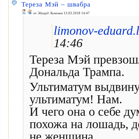
Тереза Мэй – швабра
от
Эдуард Лимонов
13.03.2018 14:47
limonov-eduard.
14:46
Тереза Мэй превзош
Дональда Трампа.
Ультиматум выдвинул
ультиматум! Нам.
И чего она о себе д
похожа на лошадь, д
не женщина.