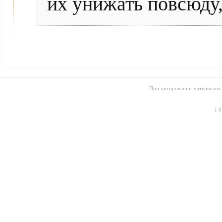
их унижать повсюду,
При цитировании материалов с
[
0