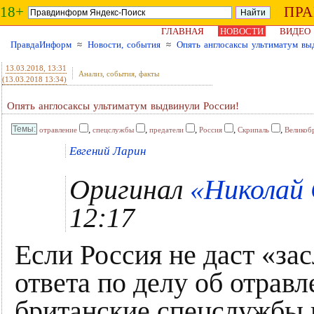
18+
ПР
ГЛАВНАЯ
НОВОСТИ
ВИДЕО
ПравдаИнформ
≈
Новости, события
≈
Опять англосаксы ультиматум вы
13.03.2018
, 13:31
Анализ, события, факты
(13.03.2018 13:34)
Опять англосаксы ультиматум выдвинули России!
,
,
,
,
,
отравление
спецслужбы
предатели
Россия
Скрипаль
Великоб
Евгений Ларин
Оригинал
«Николай 
12:17
Если Россия не даст «з
ответа по делу об отрав
британские спецслужбы п