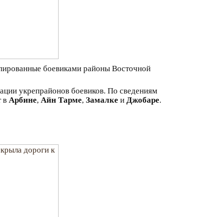
упированные боевиками районы Восточной
дации укрепрайонов боевиков. По сведениям
т в
Арбине
,
Айн Тарме
,
Замалке
и
Джобаре
.