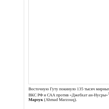
Восточную Гуту покинуло 135 тысяч мирных
ВКС РФ и САА против «Джебхат ан-Нусры»
Марзук
(Ahmad Marzouq).