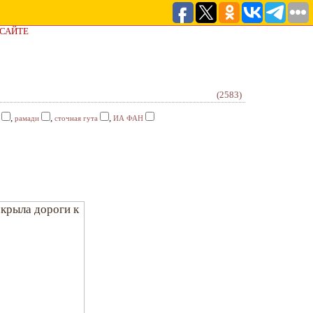
 САЙТЕ
(2583)
,
,
,
рамади
сточная гута
ИА ФАН