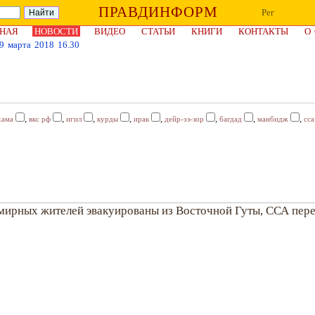
ПРАВДИНФОРМ
Рег
НАЯ
НОВОСТИ
ВИДЕО
СТАТЬИ
КНИГИ
КОНТАКТЫ
О
9 марта 2018 16.30
,
,
,
,
,
,
,
,
хама
вкс рф
игил
курды
ирак
дейр-эз-зор
багдад
манбидж
сса