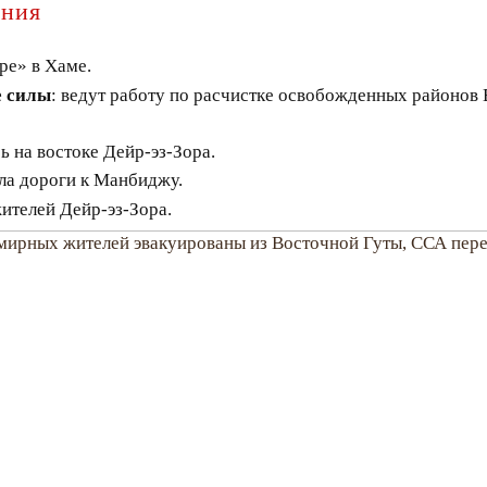
яния
ре» в Хаме.
 силы
: ведут работу по расчистке освобожденных районов
ь на востоке Дейр-эз-Зора.
ла дороги к Манбиджу.
ителей Дейр-эз-Зора.