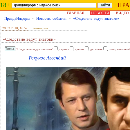
18+
ПР
ГЛАВНАЯ
НОВОСТИ
ВИДЕО
ПравдаИнформ
≈
Новости, события
≈
«Следствие ведут знатоки»
29.03.2018
, 16:52
Ревизорная
«Следствие ведут знатоки»
,
,
,
,
"Следствие ведут знатоки"
сериал
фильм
детектив
смотреть онла
Рекунов Агвендий