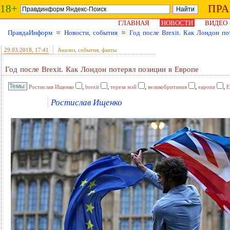
18+
ПР
ГЛАВНАЯ
НОВОСТИ
ВИДЕО
ПравдаИнформ
≈
Новости, события
≈
Год после Brexit. Как Лондон по
29.03.2018
, 17:41
Анализ, события, факты
Год после Brexit. Как Лондон потерял позиции в Европе
,
,
,
,
,
Ростислав Ищенко
brexit
тереза мэй
великобритания
еаропа
Е
Ростислав Ищенко