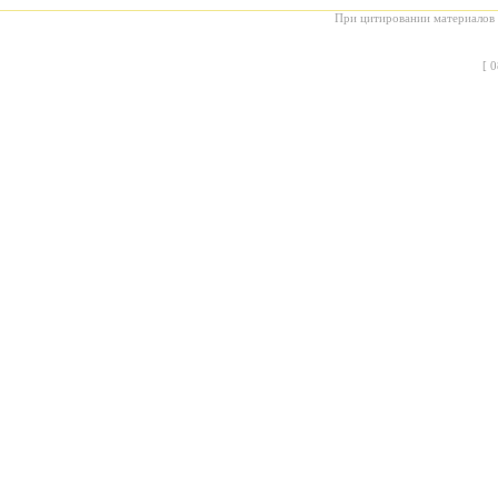
При цитировании материалов с
[
0