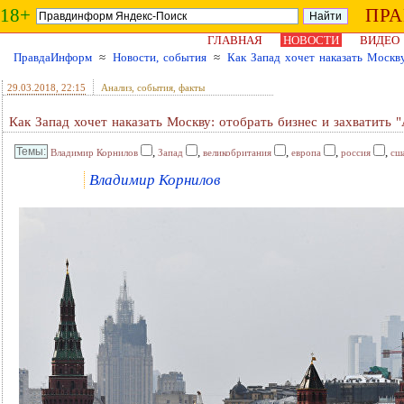
18+
ПР
ГЛАВНАЯ
НОВОСТИ
ВИДЕО
ПравдаИнформ
≈
Новости, события
≈
Как Запад хочет наказать Москву
29.03.2018
, 22:15
Анализ, события, факты
Как Запад хочет наказать Москву: отобрать бизнес и захватить 
,
,
,
,
,
Владимир Корнилов
Запад
великобритания
европа
россия
сш
Владимир Корнилов