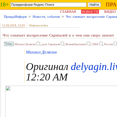
18+
ПР
ГЛАВНАЯ
НОВОСТИ
ВИДЕО
ПравдаИнформ
≈
Новости, события
≈
Что означает воскресение Скрип
11.04.2018
, 13:03
Информ-война
Что означает воскресение Скрипалей и о чем они скоро запоют
,
,
,
,
Михаил Делягин
дело Скрипаля
Великобритания
США
Россия
Михаил Делягин
Оригинал
delyagin.l
12:20 AM