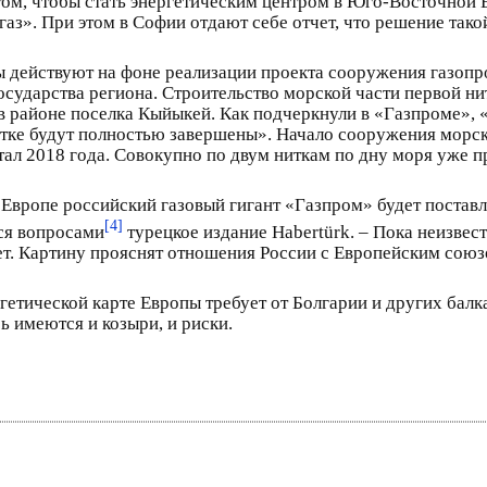
том, чтобы стать энергетическим центром в Юго-Восточной Е
з». При этом в Софии отдают себе отчет, что решение тако
ы действуют на фоне реализации проекта сооружения газопр
осударства региона. Строительство морской части первой ни
в районе поселка Кыйыкей. Как подчеркнули в «Газпроме», 
тке будут полностью завершены». Начало сооружения морск
тал 2018 года. Совокупно по двум ниткам по дну моря уже 
вропе российский газовый гигант «Газпром» будет поставля
[4]
тся вопросами
турецкое издание Habertürk. – Пока неизвест
т. Картину прояснят отношения России с Европейским союзо
етической карте Европы требует от Болгарии и других балка
ь имеются и козыри, и риски.