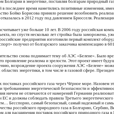
м Болгарии в энергетике, поставляя болгарам природный газ
й в последнее время наметились позитивные изменения, име
ельство Бойко Борисова приняло решение возобновить реали
отказалась в 2012 году под давлением Брюсселя. Реализаци
считывает уже больше 10 лет. В 2006 году российская ком
кта, но спустя несколько лет стройка была заморожена, уже
, российские предприятия изготовили первый комплект обору
порт» получил от болгарского заказчика компенсацию в 60
ительство снова поднимает тему об АЭС «Белене». Было врем
то проявление реализма и зрелости. Этот проект имеет буду
нению, возрождение проекта сооружения АЭС «Белене» може
бластях энергетики, в том числе в газовой сфере. Президе
 поставках российского газа через Чёрное море. Назовем эт
и требованиями энергетической безопасности и эффективност
ния ничем не отличаются от намерений Германии реализоват
 ЕС и должны соблюдать правила Третьего энергетического п
ем… Бесспорно, самый безопасный, самый надежный и самы
ичества российского природного газа в Болгарию, Сербию, В
ом для расширения поставок российского природного газа в 