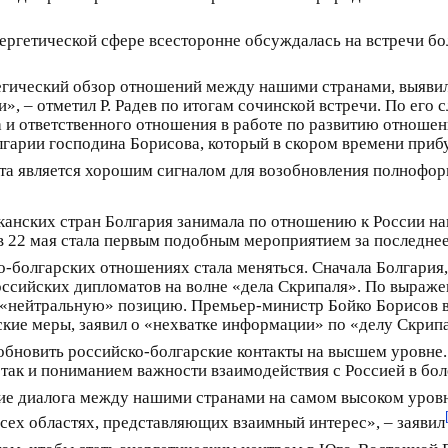
нергетической сфере всесторонне обсуждалась на встречи бо
гический обзор отношений между нашими странами, выявил
, – отметил Р. Радев по итогам сочинской встречи. По его 
ма и ответственного отношения в работе по развитию отнош
гарии господина Борисова, который в скором времени прибу
ента является хорошим сигналом для возобновления полнофо
лканских стран Болгария занимала по отношению к России н
ов 22 мая стала первым подобным мероприятием за последнее
ко-болгарских отношениях стала меняться. Сначала Болгари
российских дипломатов на волне «дела Скрипаля». По выраж
е «нейтральную» позицию. Премьер-министр Бойко Борисов в
ские меры, заявил о «нехватке информации» по «делу Скрип
обновить российско-болгарские контакты на высшем уровне.
 так и пониманием важности взаимодействия с Россией в б
ние диалога между нашими странами на самом высоком уров
всех областях, представляющих взаимный интерес», – заявил