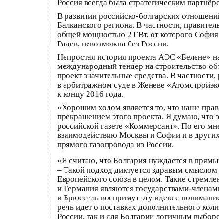
Россия всегда была стратегическим партнёро
В развитии российско-болгарских отношени
Балканского региона. В частности, правит
общей мощностью 2 ГВт, от которого София 
Радев, невозможна без России.
Непростая история проекта АЭС «Белене» на
международный тендер на строительство объе
проект значительные средства. В частности
в арбитражном суде в Женеве «Атомстройэкс
к концу 2016 года.
«Хорошим ходом является то, что наше прав
прекращением этого проекта. Я думаю, что э
российской газете «Коммерсант». По его м
взаимодействию Москвы и Софии и в других о
прямого газопровода из России.
«Я считаю, что Болгария нуждается в прямых
– Такой подход диктуется здравым смыслом 
Европейского союза в целом. Такие стремле
и Германия являются государствами-членами
и Брюссель воспримут эту идею с понимани
речь идет о поставках дополнительного кол
России, так и для Болгарии логичным выбор