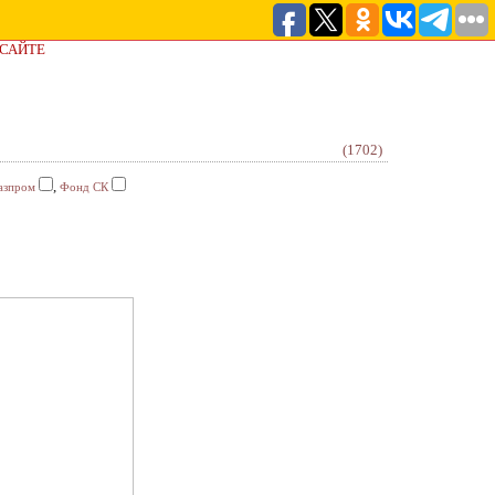
 САЙТЕ
(1702)
,
азпром
Фонд СК