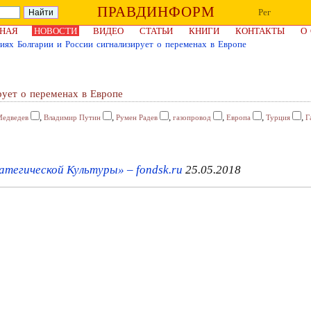
ПРАВДИНФОРМ
Рег
НАЯ
НОВОСТИ
ВИДЕО
СТАТЬИ
КНИГИ
КОНТАКТЫ
О
иях Болгарии и России сигнализирует о переменах в Европе
рует о переменах в Европе
,
,
,
,
,
,
едведев
Владимир Путин
Румен Радев
газопровод
Европа
Турция
Г
егической Культуры» – fondsk.ru
25.05.2018