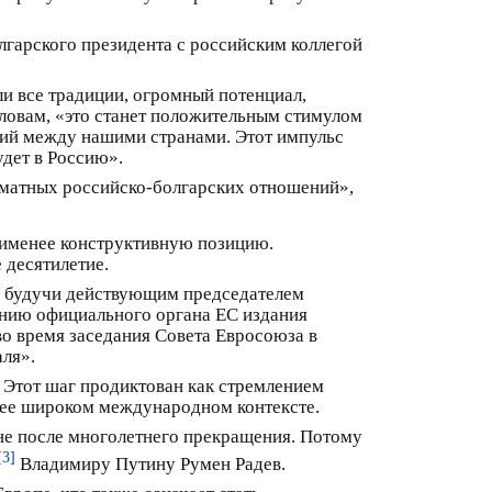
лгарского президента с российским коллегой
и все традиции, огромный потенциал,
словам, «это станет положительным стимулом
ений между нашими странами. Этот импульс
дет в Россию».
рматных российско-болгарских отношений»,
аименее конструктивную позицию.
 десятилетие.
я, будучи действующим председателем
ению официального органа ЕС издания
о время заседания Совета Евросоюза в
аля».
 Этот шаг продиктован как стремлением
олее широком международном контексте.
не после многолетнего прекращения. Потому
[3]
Владимиру Путину Румен Радев.