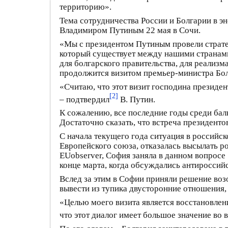
территорию».
Тема сотрудничества России и Болгарии в э
Владимиром Путиным 22 мая в Сочи.
«Мы с президентом Путиным провели страте
который существует между нашими странами»
для болгарского правительства, для реализ
продолжится визитом премьер-министра Бол
«Считаю, что этот визит господина презид
[2]
– подтвердил
В. Путин.
К сожалению, все последние годы среди ба
Достаточно сказать, что встреча президент
С начала текущего года ситуация в российс
Европейского союза, отказалась высылать 
EUobserver, София заняла в данном вопрос
конце марта, когда обсуждались антироссий
Вслед за этим в Софии приняли решение воз
вывести из тупика двусторонние отношения,
«Целью моего визита является восстановле
что этот диалог имеет большое значение во 