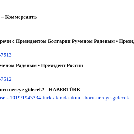
 – Коммерсантъ
тречи с Президентом Болгарии Руменом Радевым • Прези
/57513
меном Радевым • Президент России
/57512
 boru nereye gidecek? - HABERTÜRK
msek-1019/1943334-turk-akimda-ikinci-boru-nereye-gidecek