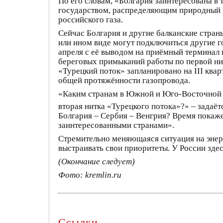
По его словам, «Болгария заинтересована в 
государством, распределяющим природный га
российского газа.
Сейчас Болгария и другие балканские стран
или ином виде могут подключиться другие г
апреля с её выводом на приёмный терминал 
береговых примыканий работы по первой ни
«Турецкий поток» запланировано на III квар
общей протяжённости газопровода.
«Каким странам в Южной и Юго-Восточной Е
вторая нитка «Турецкого потока»?» – задаё
Болгария – Сербия – Венгрия? Время покаже
заинтересованными странами».
Стремительно меняющаяся ситуация на энерг
выстраивать свои приоритеты. У России здес
(Окончание следует)
Фото: kremlin.ru
Ссылки