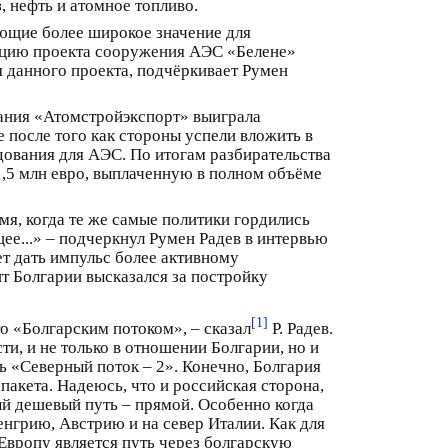
, нефть и атомное топливо.
ющие более широкое значение для
зацию проекта сооружения АЭС «Белене»
я данного проекта, подчёркивает Румен
пания «Атомстройэкспорт» выиграла
 после того как стороны успели вложить в
дования для АЭС. По итогам разбирательства
1,5 млн евро, выплаченную в полном объёме
я, когда те же самые политики гордились
щее...» – подчеркнул Румен Радев в интервью
т дать импульс более активному
нт Болгарии высказался за постройку
[1]
о «Болгарским потоком», – сказал
Р. Радев.
и, и не только в отношении Болгарии, но и
ь «Северный поток – 2». Конечно, Болгария
акета. Надеюсь, что и российская сторона,
й дешевый путь – прямой. Особенно когда
енгрию, Австрию и на север Италии. Как для
Европу является путь через болгарскую