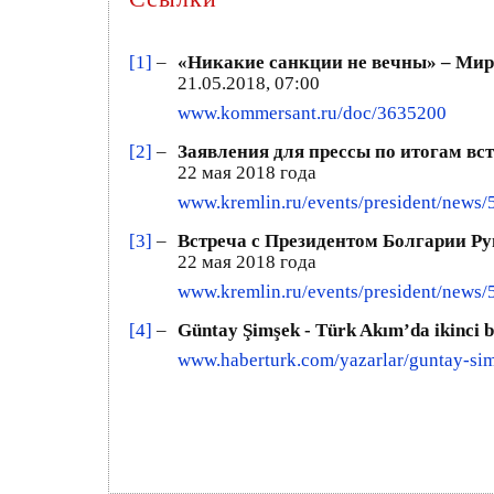
[1]
–
«Никакие санкции не вечны» – Мир
21.05.2018, 07:00
www.kommersant.ru/doc/3635200
[2]
–
Заявления для прессы по итогам вс
22 мая 2018 года
www.kremlin.ru/events/president/news
[3]
–
Встреча с Президентом Болгарии Ру
22 мая 2018 года
www.kremlin.ru/events/president/news
[4]
–
Güntay Şimşek - Türk Akım’da ikinci
www.haberturk.com/yazarlar/guntay-si