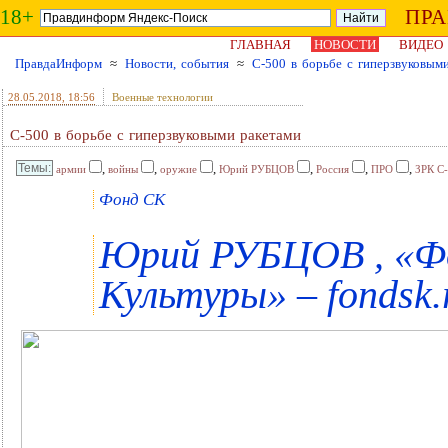
18+
ПР
ГЛАВНАЯ
НОВОСТИ
ВИДЕО
ПравдаИнформ
≈
Новости, события
≈
С-500 в борьбе с гиперзвуковым
28.05.2018
, 18:56
Военные технологии
С-500 в борьбе с гиперзвуковыми ракетами
,
,
,
,
,
,
армии
войны
оружие
Юрий РУБЦОВ
Россия
ПРО
ЗРК С
Фонд СК
Юрий РУБЦОВ , «Ф
Культуры» – fondsk.