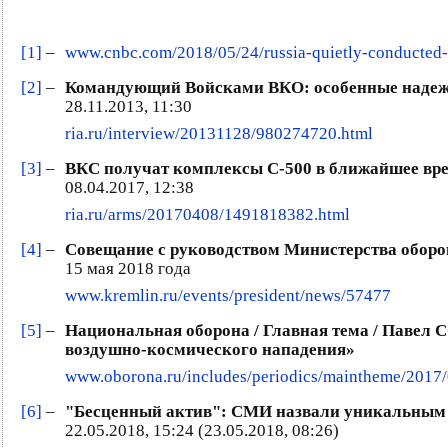
[1]
–
www.cnbc.com/2018/05/24/russia-quietly-conducted-th
[2]
–
Командующий Войсками ВКО: особенные надежды
28.11.2013, 11:30
ria.ru/interview/20131128/980274720.html
[3]
–
ВКС получат комплексы С-500 в ближайшее врем
08.04.2017, 12:38
ria.ru/arms/20170408/1491818382.html
[4]
–
Совещание с руководством Министерства оборо
15 мая 2018 года
www.kremlin.ru/events/president/news/57477
[5]
–
Национальная оборона / Главная тема / Павел С
воздушно-космического нападения»
www.oborona.ru/includes/periodics/maintheme/2017/
[6]
–
"Бесценный актив": СМИ назвали уникальным р
22.05.2018, 15:24 (23.05.2018, 08:26)