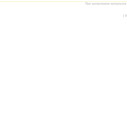
При цитировании материалов с
[
0