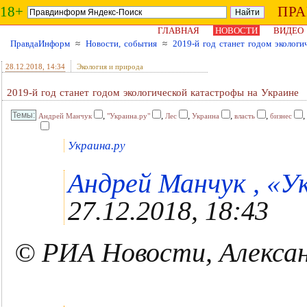
18+
ПР
ГЛАВНАЯ
НОВОСТИ
ВИДЕО
ПравдаИнформ
≈
Новости, события
≈
2019-й год станет годом экологи
28.12.2018
, 14:34
Экология и природа
2019-й год станет годом экологической катастрофы на Украине
,
,
,
,
,
,
Андрей Манчук
"Украина.ру"
Лес
Украина
власть
бизнес
Украина.ру
Андрей Манчук , «Ук
27.12.2018, 18:43
© РИА Новости, Алекса