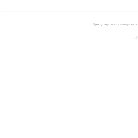
При цитировании материалов с
[
0