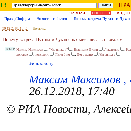
18+
ПР
ГЛАВНАЯ
НОВОСТИ
ВИДЕО
ПравдаИнформ
≈
Новости, события
≈
Почему встреча Путина и Лукаш
30.12.2018
, 18:12
Политика
Почему встреча Путина и Лукашенко завершилась провалом
,
,
,
,
Максим Максимов
"Украина.ру"
Владимир Путин
Лукашенко
Бел
,
,
,
,
договор
президент
Петербург
Порошенко
Украина.ру
Украина.ру
Максим Максимов , «
26.12.2018, 17:40
© РИА Новости, Алексе