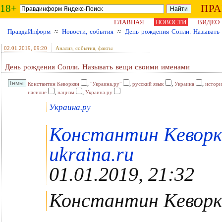
18+
ПР
ГЛАВНАЯ
НОВОСТИ
ВИДЕО
ПравдаИнформ
≈
Новости, события
≈
День рождения Сопли. Называть
02.01.2019
, 09:20
Анализ, события, факты
День рождения Сопли. Называть вещи своими именами
,
,
,
,
Константин Кеворкян
"Украина.ру"
русский язык
Украина
истори
,
,
насилие
нацизм
Украина.ру
Украина.ру
Константин Кеворкя
ukraina.ru
01.01.2019, 21:32
Константин Кеворк