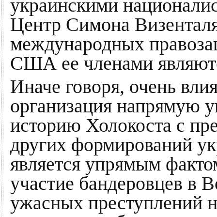
украинскими националист
Центр Симона Визенталя
международных правозащ
США ее членами являютс
Иначе говоря, очень вли
организация напрямую 
историю Холокоста с пр
других формирований ук
является упрямым фактом
участие бандеровцев в 
ужасных преступлений 