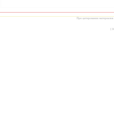
При цитировании материалов с
[
0