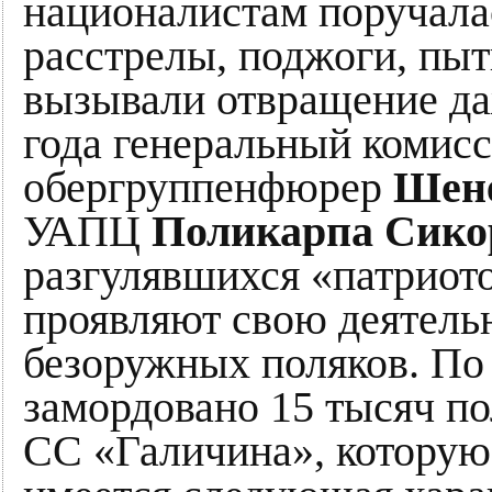
националистам поручала
расстрелы, поджоги, пыт
вызывали отвращение даж
года генеральный комис
обергруппенфюрер
Шен
УАПЦ
Поликарпа Сико
разгулявшихся «патриот
проявляют свою деятельн
безоружных поляков. По
замордовано 15 тысяч п
СС «Галичина», которую 