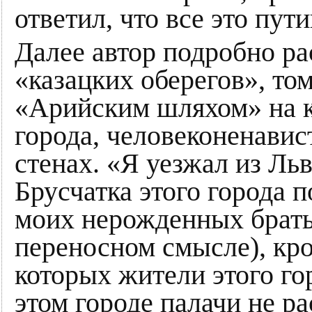
ответил, что все это пут
Далее автор подробно ра
«казацких оберегов», т
«Арийским шляхом» на к
города, человеконенави
стенах. «Я уезжал из Ль
Брусчатка этого города 
моих нерожденных братье
переносном смысле), кро
которых жители этого г
этом городе палачи не р