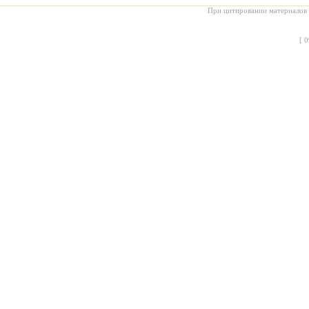
При цитировании материалов с
[
0