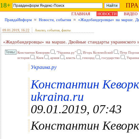
18+
ПР
ГЛАВНАЯ
НОВОСТИ
ВИДЕО
ПравдаИнформ
≈
Новости, события
≈
«Жидобандеровцы» на марше. Дв
09.01.2019
, 16:22
Анализ, события, факты
«Жидобандеровцы» на марше. Двойные стандарты украинского 
,
,
,
Константин Кеворкян
"Украина.ру"
Игорь Коломойский
Петр Порош
,
,
,
,
,
,
история
Киев
армия
власть
геноцид
государство
Украина
Украина.ру
Константин Кеворкя
ukraina.ru
09.01.2019, 07:43
Константин Кеворк