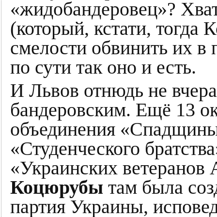
«жидобандеровец»? Хват
(который, кстати, тогда 
смелости обвинить их в
по сути так оно и есть.
И Львов отнюдь не вчера,
бандеровским. Ещё 13 ок
объединения «Спадщины»
«Студенческого братств
«Украинских ветеранов
Коцюрубы
там была соз
партия Украины, испове