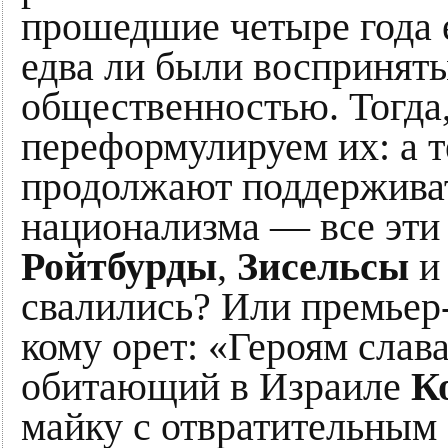
прошедшие четыре года 
едва ли были воспринят
общественностью. Тогда
переформулируем их: а т
продолжают поддерживат
национализма — все эт
Ройтбурды
,
Зисельсы
и 
свалились? Или премье
кому орет: «Героям слав
обитающий в Израиле
К
майку с отвратительным