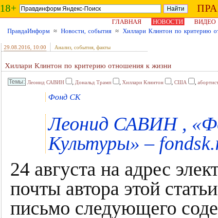
18+
ПР
ГЛАВНАЯ
НОВОСТИ
ВИДЕО
ПравдаИнформ
≈
Новости, события
≈
Хиллари Клинтон по критерию о
29.08.2016
, 10:00
Анализ, события, факты
Хиллари Клинтон по критерию отношения к жизни
,
,
,
,
Леонид САВИН
Дональд Трамп
Хиллари Клинтон
США
абортис
Фонд СК
Леонид САВИН , «Ф
Культуры» – fondsk.
24 августа на адрес эле
почты автора этой стать
письмо следующего сод