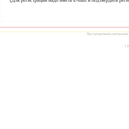
(Для регистрации надо иметь E-mail и подтвердить рег
При цитировании материалов с
[
0