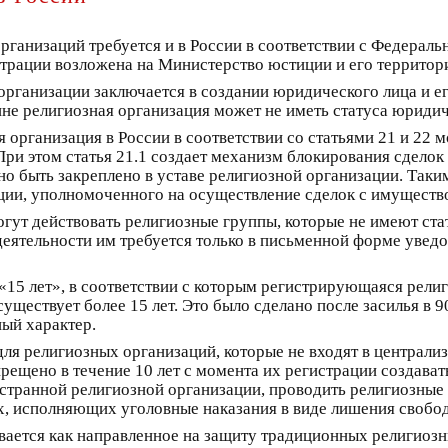
рганизаций требуется и в России в соответствии с Федераль
трации возложена на Министерство юстиции и его территор
организации заключается в создании юридического лица и е
е религиозная организация может не иметь статуса юридич
 организация в России в соответствии со статьями 21 и 22 
 При этом статья 21.1 создает механизм блокирования сдел
но быть закреплено в уставе религиозной организации. Таки
ации, уполномоченного на осуществление сделок с имуществ
гут действовать религиозные группы, которые не имеют ста
 деятельности им требуется только в письменной форме ув
 «15 лет», в соответствии с которым регистрирующаяся рели
ществует более 15 лет. Это было сделано после засилья в 9
ый характер.
 для религиозных организаций, которые не входят в централи
прещено в течение 10 лет с момента их регистрации создава
странной религиозной организации, проводить религиозные
х, исполняющих уголовные наказания в виде лишения свобо
вается как направленное на защиту традиционных религиозны