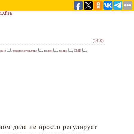
 САЙТЕ
(1410)
,
,
,
,
,
авие
законодательство
ислам
право
СМИ
ом деле не просто регулирует