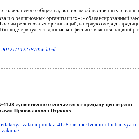
ию гражданского общества, вопросам общественных и рели
ва и о религиозных организациях»: «сбалансированный за
оссии религиозных организаций, в первую очередь традиц
 Я бы подчеркнул, что данные конфессии являются нациооб
0190121/1022387056.html
4128 существенно отличается от предыдущей версии — 
инская Православная Церковь
redakciya-zakonoproekta-4128-sushhestvenno-otlichaetsya-ot-
-zakona/