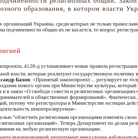
подчиненности религиозных общин. Закон
озного образования, в котором власти Ук
ых организаций Украины, среди которых не только православны
ены подчиненности общин их не касается, то вопрос регистр
лигией
нопроекта, 4128-д устанавливает новые правила регистрации
ьной власти, которые реализуют государственную политику в
сандр Бахов
: «Принятый законопроект… регулирует не тол
оздания нового органа при Министерстве культуры, который
 и в закон «О свободе совести и религиозных организациях»
ринимателей и общественных формирований». Фактически, 
ций, потому что регистраторы в Министерстве юстиции дейс
деятельность неконтролируемая».
целью "облегчить религиозным организациям изменять свою 
лигиозных организаций». Теперь Департамент по делам рели
влияния на любую религиозную организацию.
проекта вышеназванный департамент имел скорее наблюдател