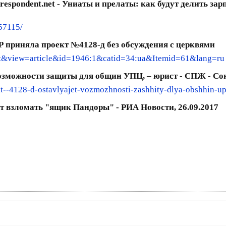
espondent.net - Униаты и прелаты: как будут делить зарп
57115/
ВР приняла проект №4128-д без обсуждения с церквями
ent&view=article&id=1946:1&catid=34:ua&Itemid=61&lang=ru
возможности защиты для общин УПЦ, – юрист - СПЖ - С
--4128-d-ostavlyajet-vozmozhnosti-zashhity-dlya-obshhin-upc
ет взломать "ящик Пандоры" - РИА Новости, 26.09.2017