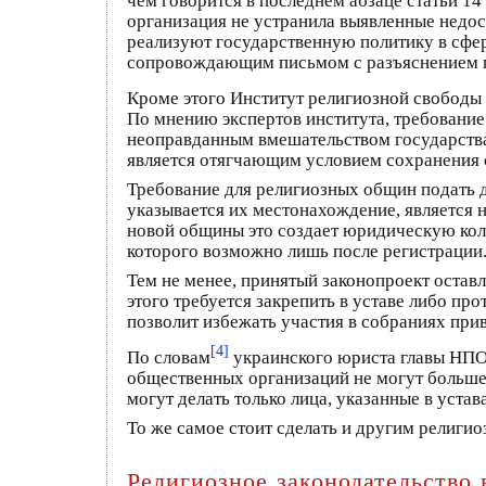
чем говорится в последнем абзаце статьи 14
организация не устранила выявленные недос
реализуют государственную политику в сфер
сопровождающим письмом с разъяснением 
Кроме этого Институт религиозной свободы
По мнению экспертов института, требование
неоправданным вмешательством государства
является отягчающим условием сохранения 
Требование для религиозных общин подать 
указывается их местонахождение, является 
новой общины это создает юридическую колл
которого возможно лишь после регистрации
Тем не менее, принятый законопроект оставл
этого требуется закрепить в уставе либо пр
позволит избежать участия в собраниях при
[4]
По словам
украинского юриста главы НП
общественных организаций не могут больше 
могут делать только лица, указанные в уста
То же самое стоит сделать и другим религи
Религиозное законодательство 