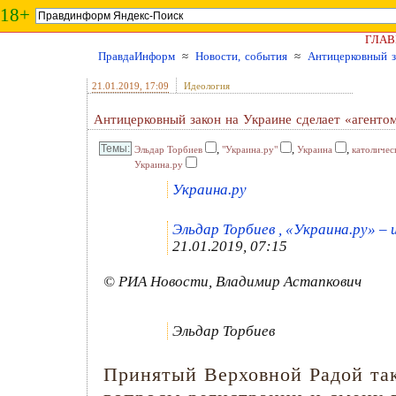
18+
ГЛАВ
ПравдаИнформ
≈
Новости, события
≈
Антицерковный з
21.01.2019
, 17:09
Идеология
Антицерковный закон на Украине сделает «агенто
,
,
,
Эльдар Торбиев
"Украина.ру"
Украина
католичес
Украина.ру
Украина.ру
Эльдар Торбиев , «Украина.ру» – 
21.01.2019, 07:15
© РИА Новости, Владимир Астапкович
Эльдар Торбиев
Принятый Верховной Радой так