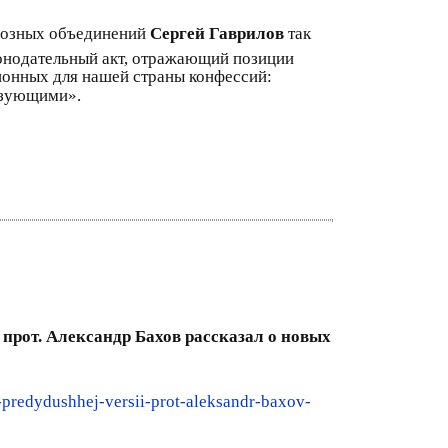
гиозных объединений
Сергей Гаврилов
так
конодательный акт, отражающий позиции
ионных для нашей страны конфессий:
разующими».
прот. Александр Бахов рассказал о новых
predydushhej-versii-prot-aleksandr-baxov-