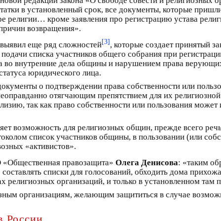
 новой редакции закона «О свободе совести и религиозных о
татки в установленный срок, все документы, которые пришли
е религии… кроме заявления про регистрацию устава религ
причин возвращения».
[3]
 выявил еще ряд сложностей
, которые создает принятый з
 подачи списка участников общего собрания при регистраци
 во внутренние дела общины и нарушением права верующих
статуса юридического лица.
документы о подтверждении права собственности или польз
неоправданно отягчающим препятствием для их религиозной 
изию, так как право собственности или пользования может
.
яет возможность для религиозных общин, прежде всего речь
отоколом список участников общины, в пользовании (или соб
возных «активистов».
О «Общественная правозащита»
Олега Денисова
: «таким об
составлять списки для голосований, обходить дома прихожан
вах религиозных организаций, и только в установленном там 
озным организациям, желающим защититься в случае возмож
в России