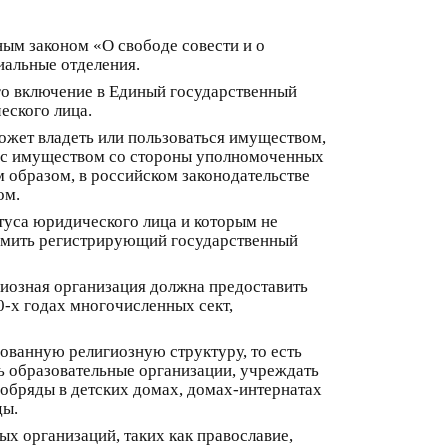
ным законом «О свободе совести и о
иальные отделения.
го включение в Единый государственный
еского лица.
может владеть или пользоваться имуществом,
ок с имуществом со стороны уполномоченных
м образом, в российском законодательстве
ом.
туса юридического лица и которым не
едомить регистрирующий государственный
гиозная организация должна предоставить
0-х годах многочисленных сект,
зованную религиозную структуру, то есть
ть образовательные организации, учреждать
 обряды в детских домах, домах-интернатах
ды.
х организаций, таких как православие,