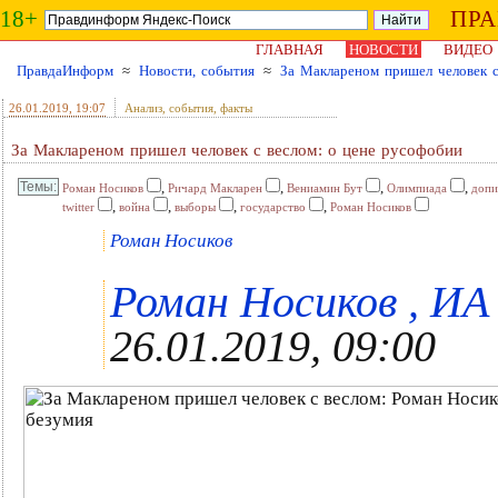
18+
ПР
ГЛАВНАЯ
НОВОСТИ
ВИДЕО
ПравдаИнформ
≈
Новости, события
≈
За Маклареном пришел человек с
26.01.2019
, 19:07
Анализ, события, факты
За Маклареном пришел человек с веслом: о цене русофобии
,
,
,
,
Роман Носиков
Ричард Макларен
Вениамин Бут
Олимпиада
допи
,
,
,
,
twitter
война
выборы
государство
Роман Носиков
Роман Носиков
Роман Носиков , ИА
26.01.2019, 09:00