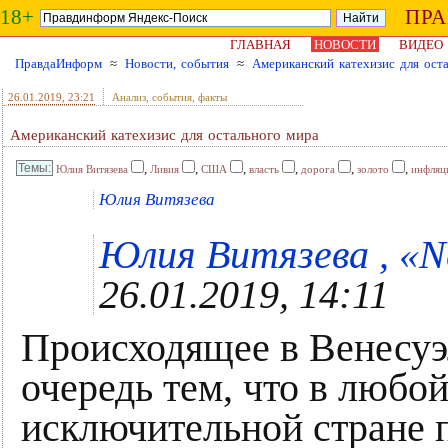
18+
ПР
ГЛАВНАЯ
НОВОСТИ
ВИДЕО
ПравдаИнформ
≈
Новости, события
≈
Американский катехизис для ост
26.01.2019
, 23:21
Анализ, события, факты
Американский катехизис для остального мира
,
,
,
,
,
,
Юлия Витязева
Ливия
США
власть
дорога
золото
инфляц
Юлия Витязева
Юлия Витязева , «Ne
26.01.2019, 14:11
Происходящее в Венесуэ
очередь тем, что в любо
исключительной стране 