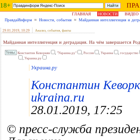
18+
ПР
ГЛАВНАЯ
НОВОСТИ
ВИДЕО
ПравдаИнформ
≈
Новости, события
≈
Майданная интеллигенция и дегр
29.01.2019
, 10:29
Анализ, события, факты
Майданная интеллигенция и деградация. На чём завершается Ро
,
,
,
,
Константин Кеворкян
"Украина.ру"
Россия
Украина
государство
,
Украина.ру
Украина.ру
Константин Кеворкя
ukraina.ru
28.01.2019, 17:25
© пресс-служба презид