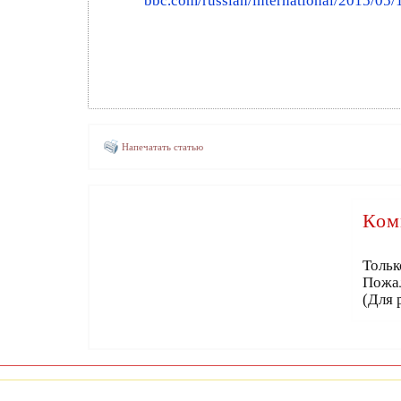
bbc.com/russian/international/2015/0
Напечатать статью
Ком
Тольк
Пожа
(Для 