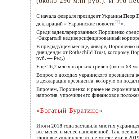
(около 290 млн руб.). И это н
С начала февраля президент Украины
Петр 
[1]
деклараций « Украинские новости
».
Среди задекларированных Порошенко средст
«Закрытый недиверсифицированный корпора
В предыдущем месяце, январе, Порошенко и в
дивиденды от Rothschild Trust, которому П
руб. — Ред.)
Еще 26,2 млн январских гривен (около 63 мл
Вопрос о доходах украинского президента в
в декларации президента, которую он подал
Впрочем, Порошенко и ранее не скромничал. 
напротив, упрочили его финансовое положе
«Богатый Буратино»
Итоги 2018 года заставили многих украинце
все менее и менее наполненной. Так, осен
здоровье украинцев это не могло: уже в 201