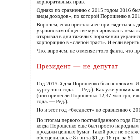
корпоративных прав.
Однако по сравнению с 2015 годом 2016 был
виды доходов», по которой Порошенко в 2015
Впрочем, если пристальнее приглядеться к 
украинском обществе муссировалась тема л
открывал в дни тяжелых поражений украинск
корпорацию в «слепой траст». И если верить
Что, впрочем, не отменяет того факта, что
Президент — не депутат
Год 2015-й для Порошенко был неплохим. И э
курсу того года. — Ред.). Как уже упомина
(они принесли Порошенко 12,37 млн грн, или 
года. — Ред.).
Но и этот год «бледнеет» по сравнению с 2
По итогам первого постмайданного года По
когда Порошенко еще был просто народным д
продажи ценных бумаг. Такой рост не осталс
обесценилась с 8 грн за $1 до 16 грн за $1 —