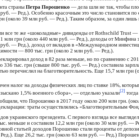
ента страны
Петра Порошенко
— дела шли не так, чтобы пло
рд руб. — Ред.). Особенно красочным это число становится 
н (около 39 млн руб. — Ред.). Таким образом, за один лиш
 все те же «шоколадные» дивиденды от Rothschild Trust — 1,
 млн грн (около 440 млн руб. — Ред.), доходы от Минфина 
 руб. — Ред.), доход от вкладов в «Международном инвести
имости — 800 тыс. грн (около 2 млн руб. — Ред.).
кларировал доход в 82 раза меньше, но по сравнению с 201
ло 336 тыс. грн (свыше 800 тыс. руб. — Ред.) составила зар
ью перечислил на благотворительность. Еще 15,7 млн грн (о
ен налог на доходы физических лиц по ставке 18%, которы
[2]
взыскано 1,5% военного сбора», — отдельно указали
тогда
бщили, что Порошенко в 2017 году около 200 млн грн. (окол
в декларации: траты осуществлялись «Благотворительным Ф
дов украинского президента. С первого взгляда все выгляд
с. меньше и составили 12,2 млн грн (около 30 млн руб. — Ре
Основной статьей доходов Порошенко стали проценты от деп
 Ред.). Еще 26,2 тыс. грн (около 63 млн руб. — Ред.) Порош