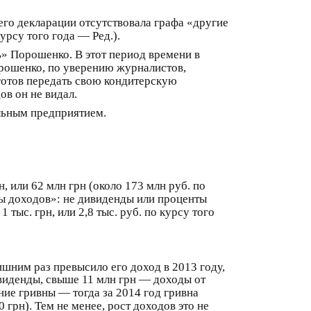
его декларации отсутствовала графа «другие
урсу того года — Ред.).
ь» Порошенко. В этот период времени в
орошенко, по уверению журналистов,
 готов передать свою кондитерскую
ов он не видал.
ыльным предприятием.
н, или 62 млн грн (около 173 млн руб. по
ды доходов»: не дивиденды или проценты
тыс. грн, или 2,8 тыс. руб. по курсу того
лишним раз превысило его доход в 2013 году,
виденды, свыше 11 млн грн — доходы от
ние гривны — тогда за 2014 год гривна
0 грн). Тем не менее, рост доходов это не