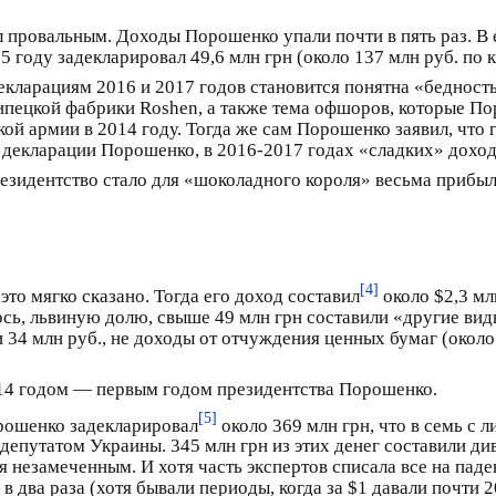
 провальным. Доходы Порошенко упали почти в пять раз. В 
 году задекларировал 49,6 млн грн (около 137 млн руб. по к
декларациям 2016 и 2017 годов становится понятна «бедност
ипецкой фабрики Roshen, а также тема офшоров, которые П
ой армии в 2014 году. Тогда же сам Порошенко заявил, что
 декларации Порошенко, в 2016-2017 годах «сладких» доход
 президентство стало для «шоколадного короля» весьма приб
[4]
то мягко сказано. Тогда его доход составил
около $2,3 мл
лось, львиную долю, свыше 49 млн грн составили «другие ви
34 млн руб., не доходы от отчуждения ценных бумаг (около 1 
014 годом — первым годом президентства Порошенко.
[5]
рошенко задекларировал
около 369 млн грн, что в семь с 
епутатом Украины. 345 млн грн из этих денег составили ди
я незамеченным. И хотя часть экспертов списала все на паде
 в два раза (хотя бывали периоды, когда за $1 давали почти 2