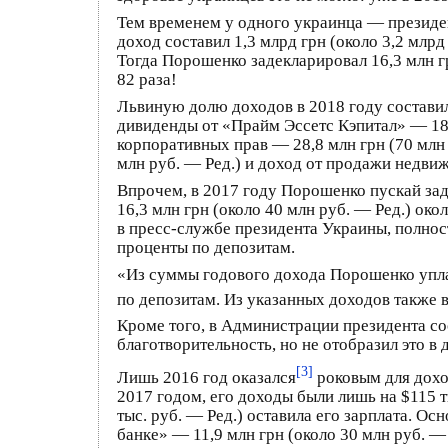
Тем временем у одного украинца — презид
доход составил 1,3 млрд грн (около 3,2 мл
Тогда Порошенко задекларировал 16,3 млн гр
82 раза!
Львиную долю доходов в 2018 году составили
дивиденды от «Прайм Эссетс Кэпитал» — 181
корпоративных прав — 28,8 млн грн (70 млн
млн руб. — Ред.) и доход от продажи недвиж
Впрочем, в 2017 году Порошенко пускай заде
16,3 млн грн (около 40 млн руб. — Ред.) око
в пресс-службе президента Украины, полност
проценты по депозитам.
«Из суммы годового дохода Порошенко уплач
по депозитам. Из указанных доходов также 
Кроме того, в Администрации президента соо
благотворительность, но не отобразил это 
[3]
Лишь 2016 год оказался
роковым для дохо
2017 годом, его доходы были лишь на $115 ты
тыс. руб. — Ред.) оставила его зарплата. 
банке» — 11,9 млн грн (около 30 млн руб. —