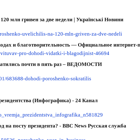
20 млн гривен за две недели | Українські Новини
shenko-uvelichilis-na-120-mln-griven-za-dve-nedeli
сходах и благотворительность — Официальное интернет
zvituvav-pro-dohodi-vidatki-i-blagodijnist-46694
ратились почти в пять раз – ВЕДОМОСТИ
01/683688-dohodi-poroshenko-sokratilis
резидентства (Инфографика) - 24 Канал
o_vremja_prezidentstva_infografika_n581829
д на посту президента? - BBC News Русская служба