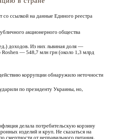
ацию в стране
т со ссылкой на данные Единого реестра
публичного акционерного общества
ед.) доходов. Из них львиная доля —
 Roshen — 548,7 млн грн (около 1,3 млрд
водействию коррупции обнаружило неточности
ударили по президенту Украины, но,
инфляция делала потребительскую корзину
онных изделий и круп. Не сказаться на
 по смертности от неправильного питания.