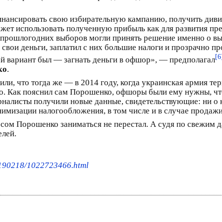
инансировать свою избирательную кампанию, получить диви
ожет использовать полученную прибыль как для развития пре
 прошлогодних выборов могли принять решение именно о вып
свои деньги, заплатил с них большие налоги и прозрачно 
[6
ой вариант был — загнать деньги в офшор», — предполагал
ко
.
или, что тогда же — в 2014 году, когда украинская армия т
. Как пояснил сам Порошенко, офшоры были ему нужны, что
налисты получили новые данные, свидетельствующие: ни о к
мизации налогообложения, в том числе и в случае продажи
сом Порошенко заниматься не перестал. А судя по свежим д
лей.
0190218/1022723466.html