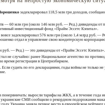
есмотря на непростую экономическую ситу
Порошенко
задекларировал 118,5 млн грн доходов, сообщаю
в — 60 млн грн (около 146 млн руб. — Ред.) дивиденды от 
тивный инвестиционный фонд «Прайм Эссетс Кэпитал».
овсе задекларировал 576 млн грн (около 1,4 млрд руб. — Р
орошенко отдал в управление свою кондитерскую корпорацию
н руб. — Ред.) — это дивиденды от «Прайм Эссетс Кэпитал».
стал не случайно: ранее Национальное агентство по проти
 во время регистрации в Центризбирком.
Если судить по его декларациями, годы войны не только не 
ние.
в понервничать: выросли тарифы на ЖКХ, а в течение года 
ью украинские СМИ сообщили о рекордном подорожании макар
9 году Украина заняла первое место в европейском рейтинге