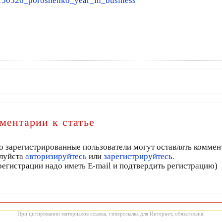
5/150526_poroshenko_year_in_business
ментарии к статье
о зарегистрированные пользователи могут оставлять коммен
луйста
авторизируйтесь
или
зарегистрируйтесь.
регистрации надо иметь E-mail и подтвердить регистрацию)
При цитировании материалов ссылка, гиперссылка для Интернет, обязательна.