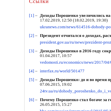
Ссылки
[1]
–
Доходы Порошенко увеличились на 1
17.02.2019, 12:50 (18.02.2019, 19:30)
ukranews.com/news/614516-dohody-poro
[2]
–
Президент отчитался о доходах, ра
president.gov.ua/ru/news/prezident-pro
[3]
–
Доходы Порошенко в 2016 году сок
01.04.2017, 10:57
vedomosti.ru/economics/news/2017/04/
[4]
–
interfax.ru/world/501477
[5]
–
Доходы Порошенко: до и во время п
07.06.2015, 19:02
24tv.ua/ru/dohody_poroshenko_do_i_v
[6]
–
Почему Порошенко стал богаче за го
26.05.2015, 15:27