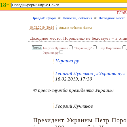
18+
ГЛАВ
ПравдаИнформ
≈
Новости, события
≈
Доходное место.
18.02.2019
, 20:18
Анализ, события, факты
Доходное место. Порошенко не бедствует – в отл
,
,
Георгий Лучников
"Украина.ру"
Петр Порошенко
Украина.ру
Украина.ру
Георгий Лучников , «Украина.ру» 
18.02.2019, 17:30
© пресс-служба президента Украины
Георгий Лучников
Президент Украины Петр Порош