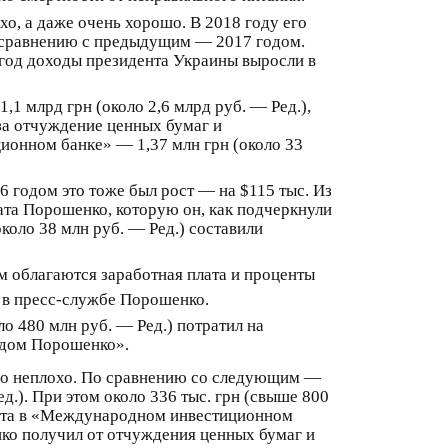
хо, а даже очень хорошо. В 2018 году его
по сравнению с предыдущим — 2017 годом.
ь год доходы президента Украины выросли в
1 млрд грн (около 2,6 млрд руб. — Ред.),
за отчуждение ценных бумаг и
ционном банке» — 1,37 млн грн (около 33
6 годом это тоже был рост — на $115 тыс. Из
плата Порошенко, которую он, как подчеркнули
коло 38 млн руб. — Ред.) составили
м облагаются заработная плата и проценты
 в пресс-службе Порошенко.
о 480 млн руб. — Ред.) потратил на
ондом Порошенко».
ело неплохо. По сравнению со следующим —
д.). При этом около 336 тыс. грн (свыше 800
озита в «Международном инвестиционном
енко получил от отчуждения ценных бумаг и