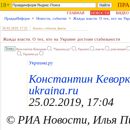
18+
ПР
ГЛАВНАЯ
НОВОСТИ
ВИДЕО
ПравдаИнформ
≈
Новости, события
≈
Жажда власти. О тех, кто на Укр
26.02.2019
, 17:25
Анализ, события, факты
Жажда власти. О тех, кто на Украине достоин стабильности
,
,
,
,
Константин Кеворкян
"Украина.ру"
Украина
власть
революция
,
Украина.ру
Украина.ру
Константин Кеворкя
ukraina.ru
25.02.2019, 17:04
© РИА Новости, Илья П