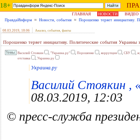
18+
ПР
ГЛАВНАЯ
НОВОСТИ
ВИДЕО
ПравдаИнформ
≈
Новости, события
≈
Порошенко теряет инициативу. П
08.03.2019
, 18:06
Анализ, события, факты
Порошенко теряет инициативу. Политические события Украины 
,
,
,
,
,
Василий Стоякин
"Украина.ру"
Порошенко
коррупция
СБУ
ж
,
отставка
Украина.ру
Украина.ру
Василий Стоякин , «
08.03.2019, 12:03
© пресс-служба презид