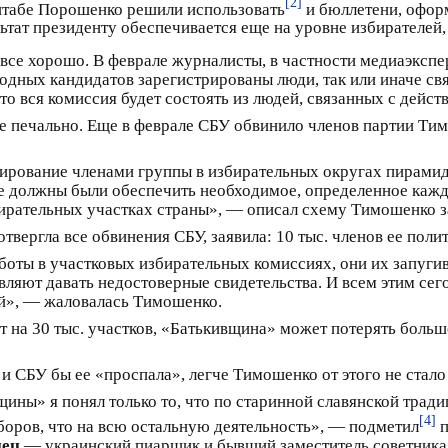
[2]
 штабе Порошенко решили использовать
и бюллетени, офор
льтат президенту обеспечивается еще на уровне избирателей
все хорошо. В феврале журналисты, в частности медиаэксп
ходных кандидатов зарегистрированы люди, так или иначе св
то вся комиссия будет состоять из людей, связанных с дей
все печально. Еще в феврале СБУ обвинило членов партии Т
ирование членами группы в избирательных округах пирамид
е должны были обеспечить необходимое, определенное каждо
бирательных участках страны», — описал схему Тимошенко
твергла все обвинения СБУ, заявила: 10 тыс. членов ее поли
боты в участковых избирательных комиссиях, они их запуги
авляют давать недостоверные свидетельства. И всем этим се
й», — жаловалась Тимошенко.
т на 30 тыс. участков, «Батькивщина» может потерять больш
и СБУ бы ее «проспала», легче Тимошенко от этого не стало
ины» я понял только то, что по старинной славянской трад
[4]
оров, что на всю остальную деятельность», — подметил
п
нец
— украинский пиарщик и бывший заместитель советника