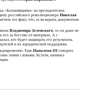
ера «Батькивщины» на президентских
нципу российского революционера
Николая
етить тот факт, что, если верить документам
умена
Владимира Зеленского
, то он даже не
его за бегство от интервью. А с
азал, кто будет защищать его результаты.
юдателей и их юридической поддержки.
реждевременно. Еще
Наполеон III
говорил:
енно этими словами. Кстати, начинал
нции.