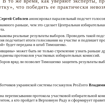
В то же время, как уверяют эксперты, п
тку», что победить ее практически нево
Сергей Соболев
анонсировал параллельный подсчет голосов
намного раньше, чем это сделает Центральная избирательная
та.
 каковы реальные результаты выборов. Проводить такой подсч
сия подсчитает итоги голосования на участке и подпишет пр
той» будет передана в штаб Тимошенко.
вщины» может быть не только стремление узнать раньше др
 подмены протоколов участковых избирательных комиссий.
боров вряд ли позволит Тимошенко защитить результаты выб
ботчиков украинской системы госзакупок ProZorro
Владим
и на переписывании протокола участковой избирательной ком
дентом, а кто пройдет в Верховную Раду и сформирует прави