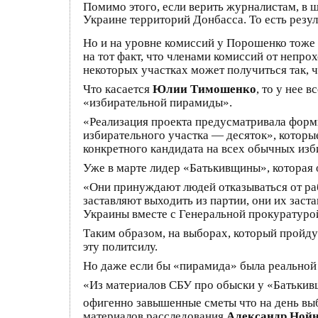
Помимо этого, если верить журналистам, в
Украине территорий Донбасса. То есть резу
Но и на уровне комиссий у Порошенко тоже 
на тот факт, что членами комиссий от непро
некоторых участках может получиться так, ч
Что касается
Юлии Тимошенко
, то у нее 
«избирательной пирамиды».
«Реализация проекта предусматривала форм
избирательного участка — десяток», которы
конкретного кандидата на всех обычных из
Уже в марте лидер «Батькивщины», которая о
«Они принуждают людей отказываться от ра
заставляют выходить из партии, они их заст
Украины вместе с Генеральной прокуратуро
Таким образом, на выборах, который пройду
эту политсилу.
Но даже если бы «пирамида» была реальной 
«Из материалов СБУ про обыски у «Батькивщ
офигенно завышенные сметы что на день выб
материалов расследования
Александр Ной