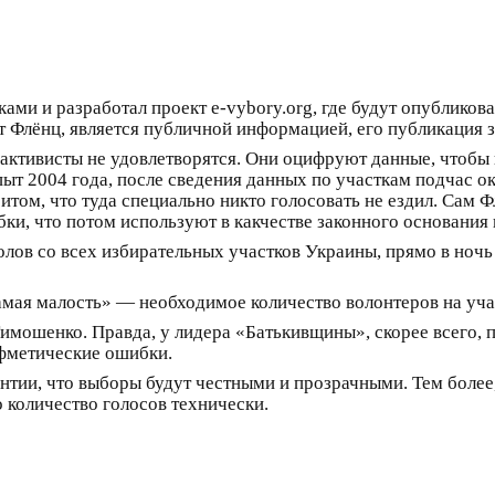
иками и разработал проект e-vybory.org, где будут опублико
т Флёнц, является публичной информацией, его публикация з
ктивисты не удовлетворятся. Они оцифруют данные, чтобы 
ыт 2004 года, после сведения данных по участкам подчас ок
итом, что туда специально никто голосовать не ездил. Сам 
и, что потом используют в какчестве законного основания
лов со всех избирательных участков Украины, прямо в ночь 
ая малость» — необходимое количество волонтеров на учас
Тимошенко. Правда, у лидера «Батькивщины», скорее всего, 
ифметические ошибки.
рантии, что выборы будут честными и прозрачными. Тем бол
о количество голосов технически.