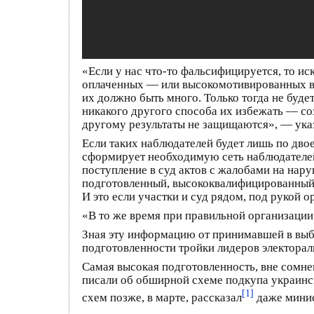
«Если у нас что-то фальсифицируется, то и
оплаченных — или высокомотивированных во
их должно быть много. Только тогда не буде
никакого другого способа их избежать — со
другому результаты не защищаются», — ука
Если таких наблюдателей будет лишь по дво
сформирует необходимую сеть наблюдателей
поступление в суд актов с жалобами на нар
подготовленный, высококвалифицированный ю
И это если участки и суд рядом, под рукой ор
«В то же время при правильной организации
Зная эту информацию от принимавшей в выбо
подготовленности тройки лидеров электора
Самая высокая подготовленность, вне сомне
писали об обширной схеме подкупа украинск
[1]
схем позже, в марте, рассказал
даже минис