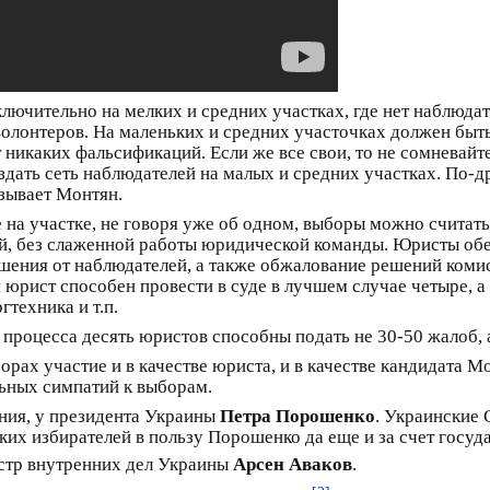
сключительно на мелких и средних участках, где нет наблю
лонтеров. На маленьких и средних участочках должен быть 
т никаких фальсификаций. Если же все свои, то не сомневай
здать сеть наблюдателей на малых и средних участках. По-
зывает Монтян.
е на участке, не говоря уже об одном, выборы можно считат
, без слаженной работы юридической команды. Юристы обе
ушения от наблюдателей, а также обжалование решений коми
рист способен провести в суде в лучшем случае четыре, а
гтехника и т.п.
 процесса десять юристов способны подать не 30-50 жалоб,
рах участие и в качестве юриста, и в качестве кандидата М
льных симпатий к выборам.
ния, у президента Украины
Петра Порошенко
. Украинские 
их избирателей в пользу Порошенко да еще и за счет госуд
тр внутренних дел Украины
Арсен Аваков
.