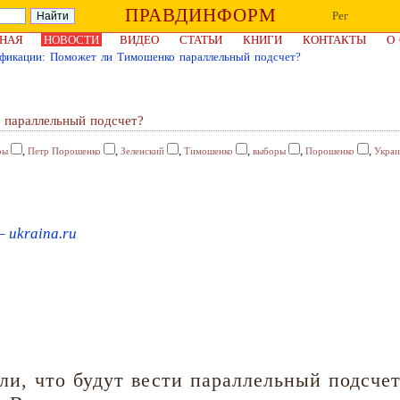
ПРАВДИНФОРМ
Рег
НАЯ
НОВОСТИ
ВИДЕО
СТАТЬИ
КНИГИ
КОНТАКТЫ
О
фикации: Поможет ли Тимошенко параллельный подсчет?
 параллельный подсчет?
,
,
,
,
,
,
ры
Петр Порошенко
Зеленский
Тимошенко
выборы
Порошенко
Украи
– ukraina.ru
и, что будут вести параллельный подсчет