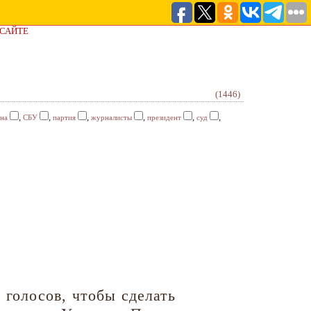
 САЙТЕ
(1446)
,
,
,
,
,
,
на
СБУ
партия
журналисты
президент
суд
 голосов, чтобы сделать