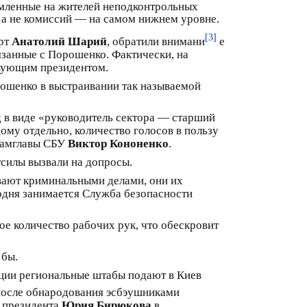
мленные на жителей неподконтрольных
, а не комиссий — на самом нижнем уровне.
[3]
ерт
Анатолий Шарий
, обратили внимани
е
язанные с Порошенко. Фактически, на
ствующим президентом.
имошенко в выстраивании так называемой
 в виде «руководитель сектора — старший
му отдельно, количество голосов в пользу
 замглавы СБУ
Виктор Кононенко
.
тсилы вызвали на допросы.
вают криминальными делами, они их
годня занимается Служба безопасности
ое количество рабочих рук, что обескровит
 бы.
иции региональные штабы подают в Киев
осле обнародования эсбэушниками
 президента
Юрия Бирюкова
в