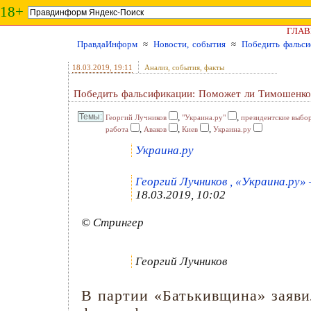
18+
ГЛАВ
ПравдаИнформ
≈
Новости, события
≈
Победить фальси
18.03.2019
, 19:11
Анализ, события, факты
Победить фальсификации: Поможет ли Тимошенко
,
,
Георгий Лучников
"Украина.ру"
президентские выбо
,
,
,
работа
Аваков
Киев
Украина.ру
Украина.ру
Георгий Лучников , «Украина.ру» 
18.03.2019, 10:02
© Стрингер
Георгий Лучников
В партии «Батькивщина» заявил