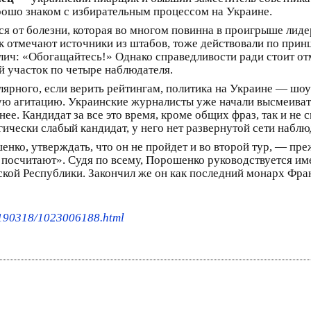
рошо знаком с избирательным процессом на Украине.
ся от болезни, которая во многом повинна в проигрыше лид
ак отмечают источники из штабов, тоже действовали по при
клич: «Обогащайтесь!» Однако справедливости ради стоит отм
 участок по четыре наблюдателя.
лярного, если верить рейтингам, политика на Украине — шо
ю агитацию. Украинские журналисты уже начали высмеивать 
. Кандидат за все это время, кроме общих фраз, так и не ск
гически слабый кандидат, у него нет развернутой сети набл
енко, утверждать, что он не пройдет и во второй тур, — п
к посчитают». Судя по всему, Порошенко руководствуется им
ской Республики. Закончил же он как последний монарх Фра
0190318/1023006188.html