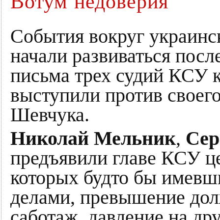
Вотум недоверия
События вокруг украинс
начали развиваться посл
письма трех судий КСУ к
выступили против своего
Шевчука.
Николай Мельник
,
Сер
предъявили главе КСУ ц
которых будто бы имевш
делами, превышение до
саботаж, давление на др