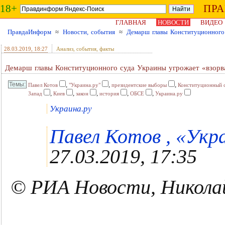
18+
ПР
ГЛАВНАЯ
НОВОСТИ
ВИДЕО
ПравдаИнформ
≈
Новости, события
≈
Демарш главы Конституционного 
28.03.2019
, 18:27
Анализ, события, факты
Демарш главы Конституционного суда Украины угрожает «взорв
,
,
,
Павел Котов
"Украина.ру"
президентские выборы
Конституционный 
,
,
,
,
,
Запад
Киев
закон
история
ОБСЕ
Украина.ру
Украина.ру
Павел Котов , «Укра
27.03.2019, 17:35
© РИА Новости, Никола