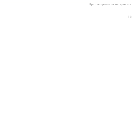
При цитировании материалов с
[
0