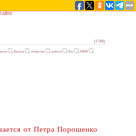
 САЙТЕ
(1788)
,
,
,
,
,
,
ласть
Кремль
общество
работа
Бог
МВФ
ичается от Петра Порошенко