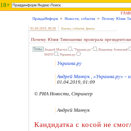
18+
ГЛАВ
ПравдаИнформ
≈
Новости, события
≈
Почему Юлия Ти
01.04.2019
, 09:20
Анализ, события, факты
Почему Юлия Тимошенко проиграла президентски
,
,
Андрей Манчук
"Украина.ру"
Владимир Зеленский
,
НАТО
Украина.ру
Украина.ру
Андрей Манчук , «Украина.ру» – u
01.04.2019, 01:09
© РИА Новости, Стрингер
Андрей Манчук
Кандидатка с косой не смог