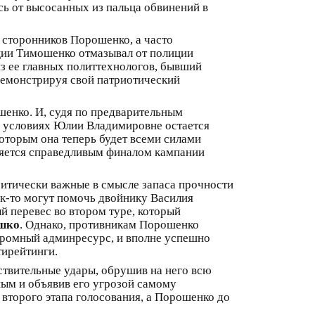
ь от высосанных из пальца обвинений в
сторонников Порошенко, а часто
кции Тимошенко отмазывал от полиции
з ее главных политтехнологов, бывший
 демонстрируя свой патриотический
шенко. И, судя по предварительным
их условиях Юлии Владимировне остается
которым она теперь будет всеми силами
ляется справедливым финалом кампании
ритически важные в смысле запаса прочности
ак-то могут помочь двойнику Василия
й перевес во втором туре, который
шко
. Однако, противникам Порошенко
огромный админресурс, и вполне успешно
тирейтинги.
ствительные удары, обрушив на него всю
ным и объявив его угрозой самому
второго этапа голосования, а Порошенко до