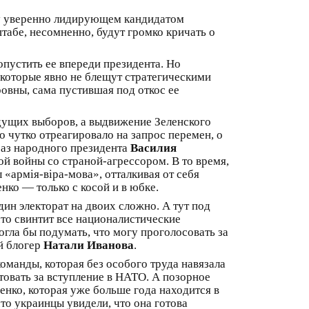
ду уверенно лидирующем кандидатом
штабе, несомненно, будут громко кричать о
пустить ее впереди президента. Но
которые явно не блещут стратегическими
овны, сама пустившая под откос ее
ущих выборов, а выдвижение Зеленского
о чутко отреагировало на запрос перемен, о
раз народного президента
Василия
й войны со страной-агрессором. В то время,
«армія-віра-мова», отталкивая от себя
ко — только с косой и в юбке.
ин электорат на двоих сложно. А тут под
что свинтит все националистические
 могла бы подумать, что могу проголосовать за
й блогер
Натали Иванова
.
манды, которая без особого труда навязала
товать за вступление в НАТО. А позорное
енко, которая уже больше года находится в
о украинцы увидели, что она готова