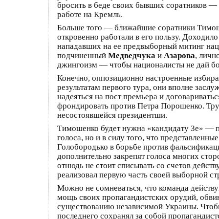
бросить в беде своих бывших соратников —
работе на Кремль.
Больше того — ближайшие соратники Тимоше
откровенно работали в его пользу. Доходил
нападавших на ее предвыборный митинг нац
подчиненный
Медведчука
и
Азарова
, личн
джингоизм — чтобы националисты не дай бо
Конечно, оппозиционно настроенные избира
результатам первого тура, они вполне засл
надеяться на пост премьера и договариватьс
фрондировать против Петра Порошенко. Тру
несостоявшейся президентши.
Тимошенко будет нужна «кандидату Зе» — пр
голоса, но и в силу того, что представленн
Голобородько в борьбе против фальсификаци
дополнительно закрепят голоса многих сто
отнюдь не стоит списывать со счетов дейст
реализовал первую часть своей выборной стр
Можно не сомневаться, что команда действу
мощь своих пропагандистских орудий, обвин
существованию независимой Украины. Чтобы 
последнего сохранял за собой пропагандист