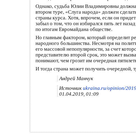
Однако, судьба Юлии Владимировны должна 
втором туре, «Слуга народа» должен сделат
страны курса. Хотя, впрочем, если он приде
забыл о том, что он избирался пять лет наз
по итогам Евромайдана обществе.
Но главным фактором, который определит ре
народного большинства. Несмотря на политт
его массовой непопулярности, за счет котор
представителю второй срок, это может выз
понимают, чем грозит им очередная пятил
И тогда страна может получить очередной, т
Андрей Манчук
Источник
ukraina.ru/opinion/20
01.04.2019, 01:09