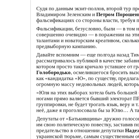
Судя по данным экзит-поллов, второй тур 
Владимиром Зеленским и
Петром Порошен
фальсификациях со стороны власти, требуя 
Фальсификации, безусловно, были — в том н
совершенно очевидно — в поражении на эти
талантами и новаторским креативом, скольк
предвыборную кампанию.
Давайте вспомним — еще полгода назад Ти
рассматривалось публикой в качестве забавн
котором просто таки кричало уставшее от 
Голобородько
, осмелившегося бросить выз
как «кандидатка «Ю», по существу, предлаг
огромную массу недовольных людей, которые
«Юля на этих выборах хотела быть большей «
ногами прямо валяется бывший электорат ПР,
группировки, не будет трогать язык, веру и т
неё, даже я проголосовала бы за Юлю… А та
Депутаты от «Батькивщины» дружно голосова
им свою политическую повестку, заставив по
предательство в отношении депутатки
Наде
украинской тюрьме, самым существенным об