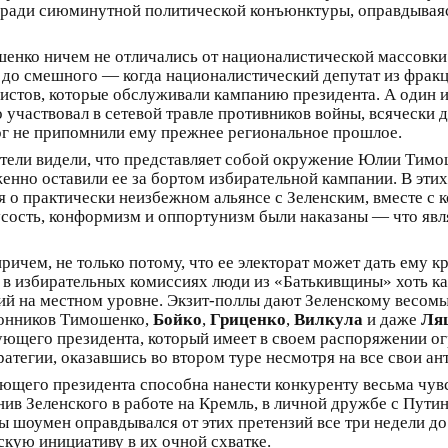
 ради сиюминутной политической конъюнктуры, оправдываяс
нко ничем не отличались от националистической массовки 
о до смешного — когда националистический депутат из фра
истов, которые обслуживали кампанию президента. А один и
о участвовал в сетевой травле противников войны, всячески
г не припомнили ему прежнее региональное прошлое.
тели видели, что представляет собой окружение Юлии Тимо
уженно оставили ее за бортом избирательной кампании. В эт
я о практически неизбежном альянсе с Зеленским, вместе с 
сость, конформизм и оппортунизм были наказаны — что яв
ичем, не только потому, что ее электорат может дать ему к
ые в избирательных комиссиях люди из «Батькивщины» хоть к
й на местном уровне. Экзит-поллы дают Зеленскому весомы
ронников Тимошенко,
Бойко
,
Гриценко
,
Вилкула
и даже
Ля
вующего президента, который имеет в своем распоряжении 
атегии, оказавшись во втором туре несмотря на все свои ан
ющего президента способна нанести конкуренту весьма чув
ив Зеленского в работе на Кремль, в личной дружбе с Пути
шоумен оправдывался от этих претензий все три недели до 
скую инициативу в их очной схватке.