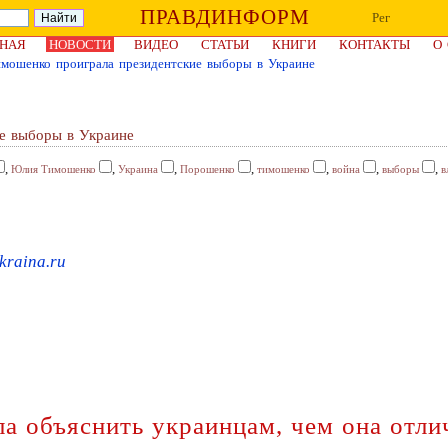
ПРАВДИНФОРМ
Рег
НАЯ
НОВОСТИ
ВИДЕО
СТАТЬИ
КНИГИ
КОНТАКТЫ
О
мошенко проиграла президентские выборы в Украине
е выборы в Украине
,
,
,
,
,
,
,
Юлия Тимошенко
Украина
Порошенко
тимошенко
война
выборы
в
kraina.ru
ла объяснить украинцам, чем она отл