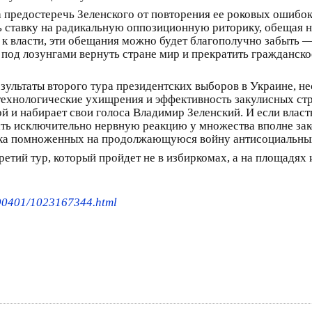
предостеречь Зеленского от повторения ее роковых ошибок
ь ставку на радикальную оппозиционную риторику, обещая 
т к власти, эти обещания можно будет благополучно забыть 
ад под лозунгами вернуть стране мир и прекратить гражданск
зультаты второго тура президентских выборов в Украине, н
ехнологические ухищрения и эффективность закулисных стр
ой и набирает свои голоса Владимир Зеленский. И если влас
вать исключительно нервную реакцию у множества вполне з
етка помноженных на продолжающуюся войну антисоциальны
ретий тур, который пройдет не в избиркомах, а на площадях
190401/1023167344.html