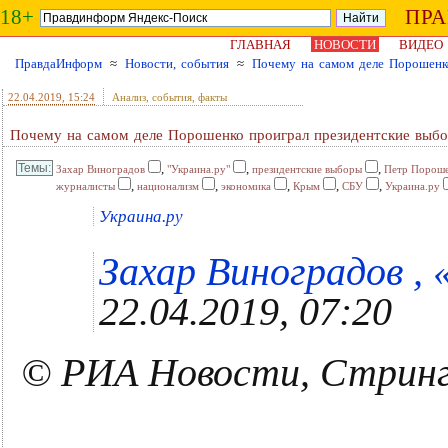
18+
ПР
ГЛАВНАЯ
НОВОСТИ
ВИДЕО
ПравдаИнформ
≈
Новости, события
≈
Почему на самом деле Порошенк
22.04.2019
, 15:24
Анализ, события, факты
Почему на самом деле Порошенко проиграл президентские выб
,
,
,
Захар Виноградов
"Украина.ру"
президентские выборы
Петр Порош
,
,
,
,
,
журналисты
национализм
экономика
Крым
СБУ
Украина.ру
Украина.ру
Захар Виноградов , 
22.04.2019, 07:20
© РИА Новости, Стрин