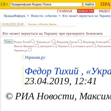
18+
ПР
ГЛАВНАЯ
НОВОСТИ
ВИДЕО
ПравдаИнформ
≈
Новости, события
≈
Кто может вернуться на Украину
23.04.2019
, 20:40
Анализ, события, факты
Кто может вернуться на Украину при президенте Зеленском
,
,
,
Федор Тихий
"Украина.ру"
Владимир Скачко
Владимир Зеленский
,
,
,
,
Виктор Янукович
президент
Украина
уголовное дело
Порошенко
Украина.ру
Украина.ру
Федор Тихий , «Укра
23.04.2019, 12:41
© РИА Новости, Максим